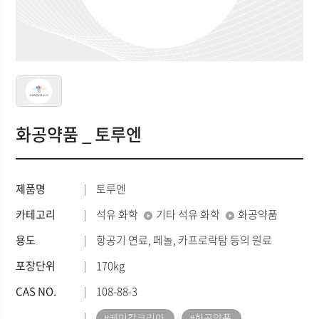
화공약품 _ 토루엔
제품명
토루엔
카테고리
석유 화학
기타 석유 화학
화공약품
용도
항공기 연료, 페놀, 카프로락탐 등의 원료
포장단위
170kg
CAS NO.
108-88-3
#케미칼코리아
#화공약품