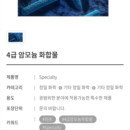
4급 암모늄 화합물
제품명
Specialty
카테고리
정밀 화학
기타 정밀 화학
기타 정밀 화학
용도
광범위한 분야에 적용가능한 특수한 제품
포장단위
문의 바랍니다.
#희래
#4급암모늄화합물
키워드
#Specialty