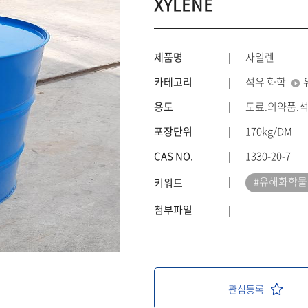
XYLENE
제품명
자일렌
카테고리
석유 화학
용도
도료.의약품.
포장단위
170kg/DM
CAS NO.
1330-20-7
#유해화학물
키워드
첨부파일
관심등록