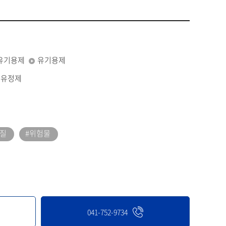
유기용제
유기용제
석유정제
질
#위험물
041-752-9734