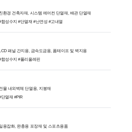
친환경 건축자재, 시스템 에어컨 단열재, 배관 단열재
#합성수지 #단열재 #난연성 #고내열
LCD 패널 간지용, 금속도금용, 폼테이프 및 벽지용
#합성수지 #폴리올레핀
건물 내외벽체 단열용, 지붕재
#단열재 #PIR
일용잡화, 완충용 포장재 및 스포츠용품