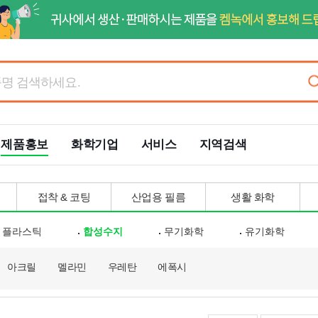
제품홍보
화학기업
서비스
지역검색
접착 & 코팅
산업용 필름
생활 화학
플라스틱
합성수지
무기화학
유기화학
아크릴
멜라민
우레탄
에폭시