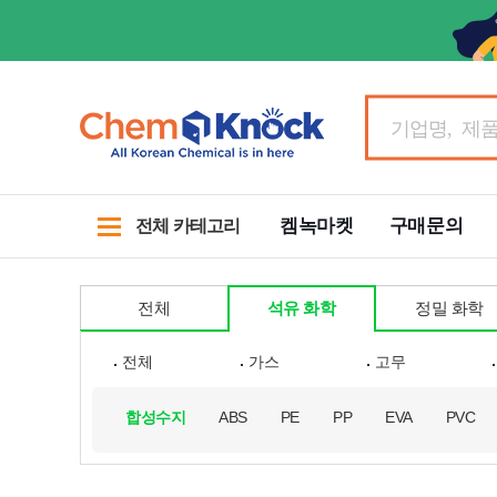
켐녹마켓
구매문의
전체 카테고리
전체
석유 화학
정밀 화학
전체
가스
고무
합성수지
ABS
PE
PP
EVA
PVC