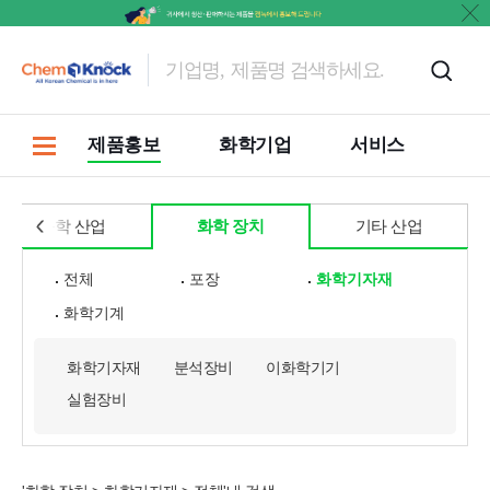
문의
제품홍보
화학기업
서비스
화학 산업
화학 장치
기타 산업
전체
포장
화학기자재
화학기계
화학기자재
분석장비
이화학기기
실험장비