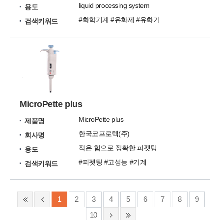
liquid processing system
용도
#화학기계 #유화제 #유화기
검색키워드
MicroPette plus
MicroPette plus
제품명
한국코프로텍(주)
회사명
적은 힘으로 정확한 피펫팅
용도
#피펫팅 #고성능 #기계
검색키워드
1
2
3
4
5
6
7
8
9
10