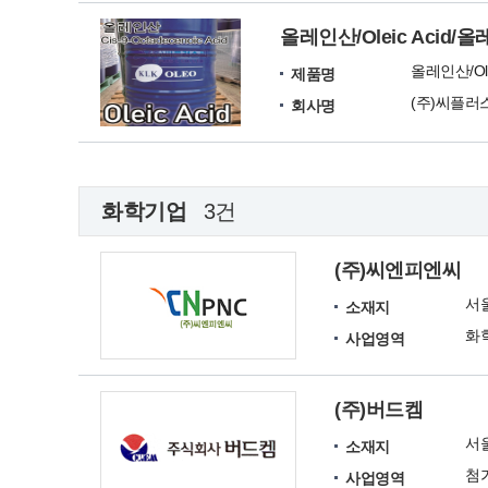
올레인산/Oleic Acid/올레산
제품명
(주)씨플러
회사명
화학기업
3건
(주)씨엔피엔씨
서
소재지
사업영역
(주)버드켐
서
소재지
사업영역