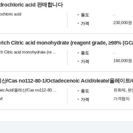
drochloric acid 판매합니다
chloric acid
.
용도
230,000원
가격
ch Citric acid monohydrate (reagent grade, ≥98% (G
Sigma-Aldrich Citric acid monohydrate (reagent grade, ≥98% (GC/titration), powder)
.
용도
160,000원
가격
/Cas no112-80-1/Octadecenoic Acid/oleate/올레이트
올레인산/Oleic Acid/올레산/Cas no112-80-1/Octadecenoic Acid/oleate/올레이트/Oleum/옥타데센산/Cis-9-Octadecenoic Acid
용도
UM
가격협의
가격