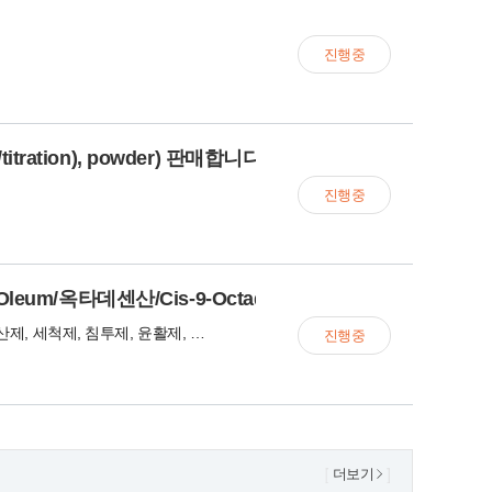
진행중
C/titration), powder) 판매합니다
진행중
/Oleum/옥타데센산/Cis-9-Octadecenoic Acid
유화제, 분산제, 세척제, 침투제, 윤활제, 각종 원료
진행중
더보기