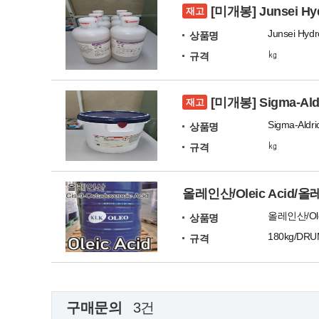
[미개봉] Junsei Hy
재고
Junsei Hydro
상품명
㎏
규격
[미개봉] Sigma-Aldri
재고
상품명
㎏
규격
올레인산/Oleic Acid/올레산
상품명
180kg/DR
규격
구매문의
3건