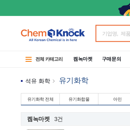
켐녹마켓
구매문의
전체 카테고리
유기화학
석유 화학
유기화학 전체
유기화합물
아민
켐녹마켓
3건