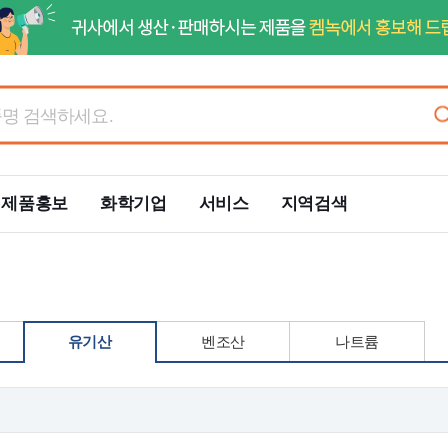
제품홍보
화학기업
서비스
지역검색
유기산
벤조산
나트륨