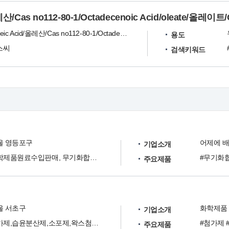
/Cas no112-80-1/Octadecenoic Acid/oleate/올레이트
올레인산/Oleic Acid/올레산/Cas no112-80-1/Octadecenoic Acid/oleate/올레이트/Oleum/옥타데센산/Cis-9-Octadecenoic Acid
용도
스씨
검색키워드
울 영등포구
어제에 배
기업소개
화학제품원료수입판매, 무기화합물,유기화합물,유기용제
#무기화
주요제품
울 서초구
화학제품
기업소개
첨가제,습윤분산제,소포제,왁스첨가제
#첨가제 
주요제품