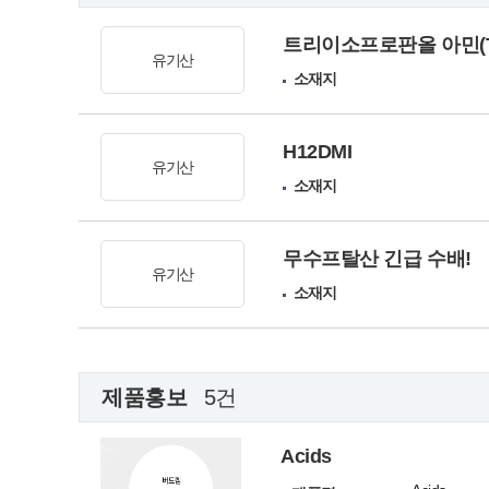
트리이소프로판올 아민(TI
유기산
소재지
H12DMI
유기산
소재지
무수프탈산 긴급 수배!
유기산
소재지
제품홍보
5건
Acids