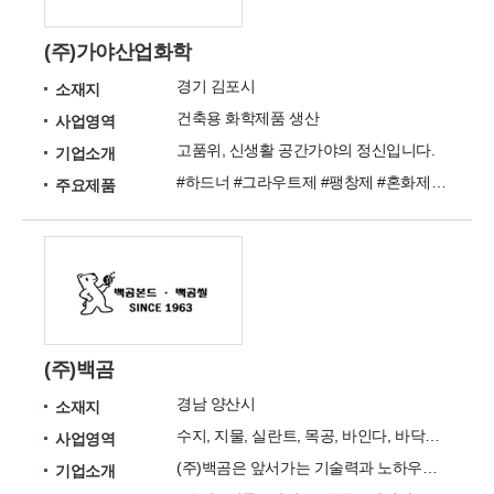
(주)가야산업화학
경기 김포시
소재지
건축용 화학제품 생산
사업영역
고품위, 신생활 공간가야의 정신입니다.
기업소개
#하드너 #그라우트제 #팽창제 #혼화제 #몰탈 #표면강화제 #에폭시
주요제품
(주)백곰
경남 양산시
소재지
수지, 지물, 실란트, 목공, 바인다, 바닥재, 점착재, 증점제
사업영역
(주)백곰은 앞서가는 기술력과 노하우로 현재 접착제업계 선두를 달리고 있는 대표적인 회사입니다.
기업소개