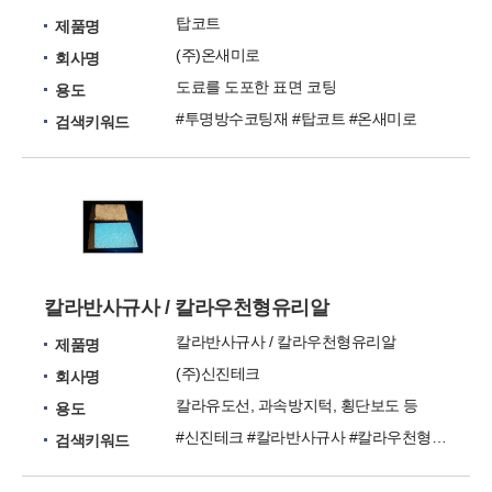
탑코트
제품명
(주)온새미로
회사명
도료를 도포한 표면 코팅
용도
#투명방수코팅재 #탑코트 #온새미로
검색키워드
칼라반사규사 / 칼라우천형유리알
칼라반사규사 / 칼라우천형유리알
제품명
(주)신진테크
회사명
칼라유도선, 과속방지턱, 횡단보도 등
용도
#신진테크 #칼라반사규사 #칼라우천형유리알 #도로도색원료
검색키워드