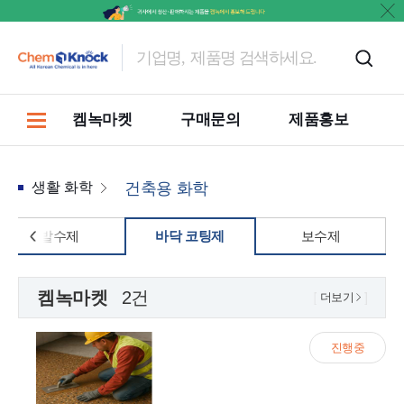
켐녹마켓
구매문의
제품홍보
생활 화학
건축용 화학
발수제
바닥 코팅제
보수제
켐녹마켓
2건
더보기
진행중