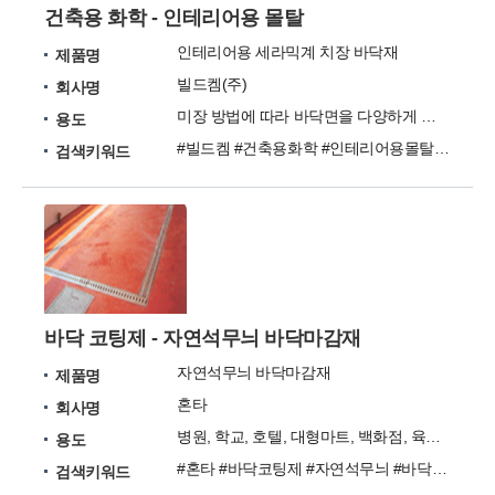
건축용 화학 - 인테리어용 몰탈
인테리어용 세라믹계 치장 바닥재
제품명
빌드켐(주)
회사명
미장 방법에 따라 바닥면을 다양하게 구현가능한 제품
용도
#빌드켐 #건축용화학 #인테리어용몰탈 #몰탈 #바닥재
검색키워드
바닥 코팅제 - 자연석무늬 바닥마감재
자연석무늬 바닥마감재
제품명
혼타
회사명
병원, 학교, 호텔, 대형마트, 백화점, 육가공 공장
용도
#혼타 #바닥코팅제 #자연석무늬 #바닥마감재 #마감재
검색키워드