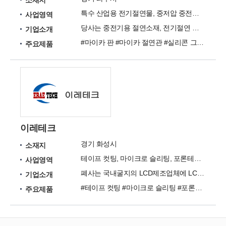
소재지
특수 산업용 전기절연물, 중저압 중전기기용 전기절연물, PI필름, 저항기용 전기절연물 등
사업영역
당사는 중전기용 절연소재, 전기절연 가공품 및 특수산업용 절연물 등을 가공 생산하고 공급하고 있습니다.
기업소개
#마이카 판 #마이카 절연관 #실리콘 그라스 적층판 #에폭시 그라스 적층판 #PI필름 #마이카 튜브 #MICA #실리콘 글라스 #PE #점착 테이프
주요제품
이레테크
경기 화성시
소재지
테이프 컷팅, 마이크로 슬리팅, 포론테이프컷팅, PI 필름, 기타 필름
사업영역
폐사는 국내굴지의 LCD제조업체에 LCD광학필름을 최상의 품질로 공급하는 필름가공 전문업체입니다.
기업소개
#테이프 컷팅 #마이크로 슬리팅 #포론테이프컷팅 #PI 필름 #기타 필름
주요제품