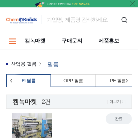
켐녹마켓
구매문의
제품홍보
산업용 필름
필름
PI 필름
OPP 필름
PE 필름
켐녹마켓
2건
더보기
완료