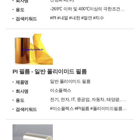
회사명
-269℃ 이하 및 400℃이상의 극한조건에서도 사용
용도
#PI #내열 #내한 #절연 #치수
검색키워드
PI 필름 - 일반 폴리이미드 필름
일반 폴리이미드 필름
제품명
이소플렉스
회사명
전기, 전자, IT, 중공업, 자동차, 태양광, 원자력
용도
#이소플렉스 #PI필름 #폴리이미드필름 #폴리이미드 #필름
검색키워드