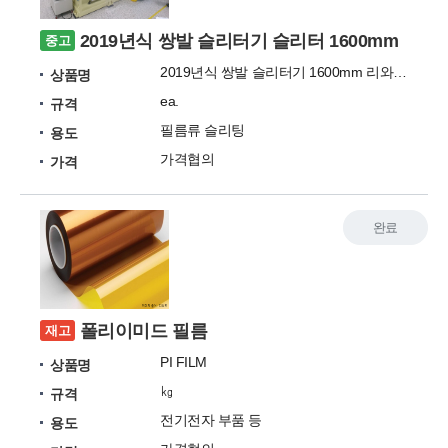
2019년식 쌍발 슬리터기 슬리터 1600mm
중고
2019년식 쌍발 슬리터기 1600mm 리와인더 후렉션샤프트(개별텐션가능) 터치롤러
상품명
ea.
규격
필름류 슬리팅
용도
가격협의
가격
완료
폴리이미드 필름
재고
PI FILM
상품명
㎏
규격
전기전자 부품 등
용도