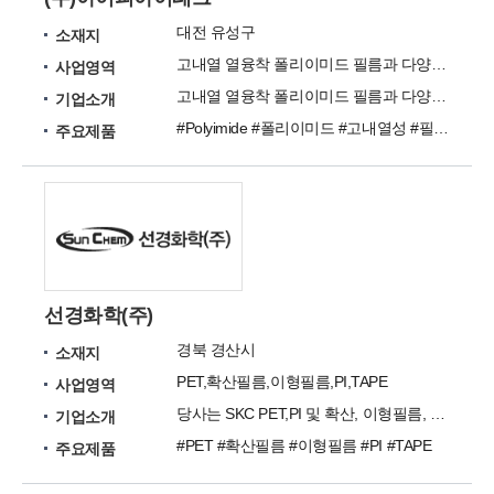
대전 유성구
소재지
고내열 열융착 폴리이미드 필름과 다양한 특성의 바니쉬 소재를 공급
사업영역
고내열 열융착 폴리이미드 필름과 다양한 특성의 바니쉬 소재를 공급
기업소개
#Polyimide #폴리이미드 #고내열성 #필름 #바니쉬
주요제품
선경화학(주)
경북 경산시
소재지
PET,확산필름,이형필름,PI,TAPE
사업영역
당사는 SKC PET,PI 및 확산, 이형필름, 테사 테이프를 개발 및 가공,BASF CIP를 취급하는 회사입니다.
기업소개
#PET #확산필름 #이형필름 #PI #TAPE
주요제품