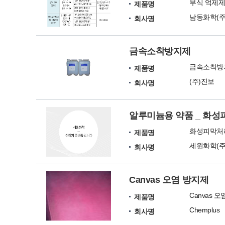
부식 억제
제품명
남동화학(주
회사명
금속소착방지제
금속소착방
제품명
(주)진보
회사명
알루미늄용 약품 _ 화
화성피막처
제품명
세원화학(주
회사명
Canvas 오염 방지제
Canvas 
제품명
Chemplus
회사명