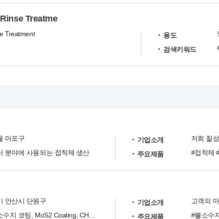
inse Treatme
se Treatment
용도
검색키워드
울 마포구
기업소개
러 분야에 사용되는 접착제 생산
#접착제 
주요제품
기 안산시 단원구
기업소개
불소수지 코팅, MoS2 Coating, CHEMLOK코팅, 인산염 피막
#불소수지 
주요제품