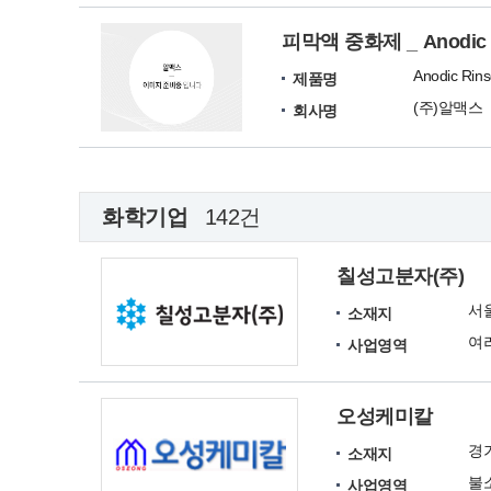
피막액 중화제 _ Anodic R
Anodic Rin
제품명
(주)알맥스
회사명
화학기업
142건
칠성고분자(주)
서
소재지
여
사업영역
오성케미칼
경
소재지
사업영역