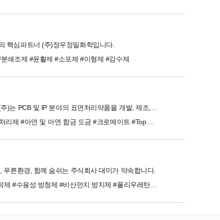
의 핵심파트너 (주)정우정밀화학입니다.
#분쇄조제 #윤활제 #소포제 #이형제 #감수제
신성화학(주)는 PCB 및 IP 분야의 표면처리약품을 개발, 제조, 수입 판매하는 회사입니다.
#금속 전 처리제 #아연 및 아연 합금 도금 #크로메이트 #Top Coat #무전해 니켈 #무전해 동 도금 #전기 동 도금 #전기 니켈 도금 #니켈 프리(대체) 제품 #장식 크롬 도금
, 푸른환경, 함께 숨쉬는 주식회사 대미가 약속합니다.
#수성 접착제 #수용성 방청제 #비산먼지 방지제 #폴리우레탄 코팅 #폴리올 #이형제