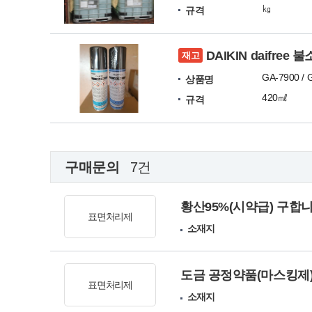
㎏
규격
DAIKIN daifree
재고
GA-7900 / 
상품명
420㎖
규격
구매문의
7건
황산95%(시약급) 구합니
표면처리제
소재지
도금 공정약품(마스킹제)
표면처리제
소재지