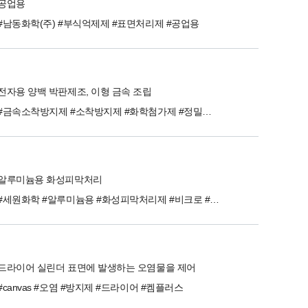
공업용
#남동화학(주) #부식억제제 #표면처리제 #공업용
전자용 양백 박판제조, 이형 금속 조립
#금속소착방지제 #소착방지제 #화학첨가제 #정밀화학 #진보
알루미늄용 화성피막처리
#세원화학 #알루미늄용 #화성피막처리제 #비크로 #알크로
드라이어 실린더 표면에 발생하는 오염물을 제어
#canvas #오염 #방지제 #드라이어 #켐플러스