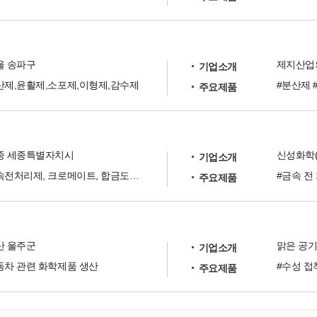
울 송파구
제지산업
기업소개
산제,윤활제,소포제,이형제,감수제
#분산제 
주요제품
종 세종특별자치시
기업소개
금속전처리제, 크로메이트, 합금도금, 박리제, 화학맟전해염마제
주요제품
산 울주군
맑은 공기
기업소개
동차 관련 화학제품 생산
주요제품