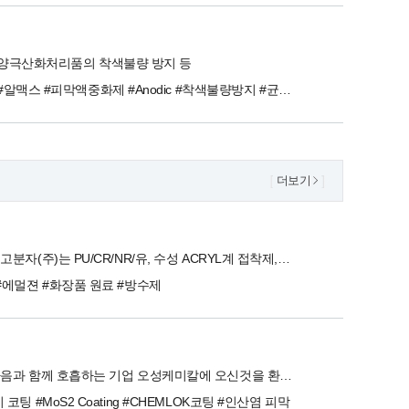
양극산화처리품의 착색불량 방지 등
#알맥스 #피막액중화제 #Anodic #착색불량방지 #균염성향상
더보기
저희 칠성고분자(주)는 PU/CR/NR/유, 수성 ACRYL계 접착제, 두발화장품용 수지 등을 생산하고 있습니다.
#에멀젼 #화장품 원료 #방수제
고객의 마음과 함께 호흡하는 기업 오성케미칼에 오신것을 환영합니다.
코팅 #MoS2 Coating #CHEMLOK코팅 #인산염 피막