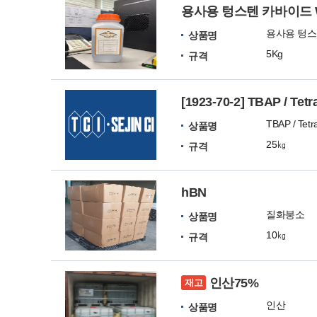
용사용 텅스텐 카바이드 W
용사용 텅스텐
상품명
5Kg
규격
[1923-70-2] TBAP / Tet
TBAP / Tetr
상품명
25㎏
규격
hBN
질화붕소
상품명
10㎏
규격
인산75%
재고
인산
상품명