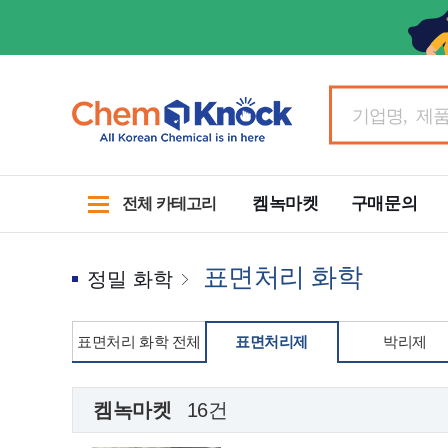
켐녹마켓
구매문의
전체 카테고리
표면처리 화학
정밀 화학
표면처리 화학 전체
표면처리제
박리제
켐녹마켓
16건