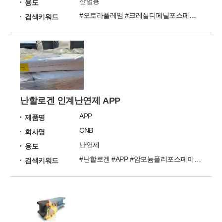
산업용
용도
#오로라플레임 #크레실디페닐포스페이트 #CDP #DPK #비할로겐계난연제
검색키워드
난할로겐 인계난연제 APP
APP
제품명
CNB
회사명
난연제
용도
#난할로겐 #APP #암모늄폴리포스페이트 #APP2
검색키워드