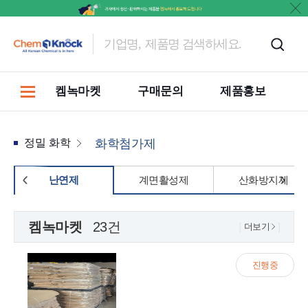
켐녹마켓
구매문의
제품홍보
정밀 화학
화학첨가제
난연제
계면활성제
산화방지제
켐녹마켓
23건
더보기
진행중