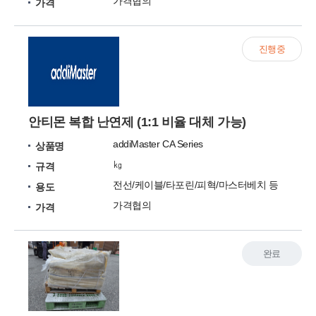
가격협의
가격
진행중
안티몬 복합 난연제 (1:1 비율 대체 가능)
addiMaster CA Series
상품명
㎏
규격
전선/케이블/타포린/피혁/마스터베치 등
용도
가격협의
가격
완료