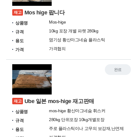
Mos hige 팝니다
재고
Mos-hige
상품명
10kg 포장 개별 파렛 280kg
규격
염기성 황산마그네슘 플라스틱
용도
가격협의
가격
완료
Ube 일본 mos-hige 재고판매
재고
mos-hige 황산마그네슘 휘스커
상품명
280kg 단위포장 10kg개별포장
규격
주로 플라스틱이나 고무의 보강재,난연제
용도