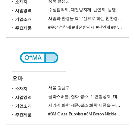
충북 음성군
소재지
수성점착제, 대전방지제, 난연제, 방염액 생산
사업영역
사람과 환경을 최우선으로 하는 친환경 기업.
기업소개
#수성점착제 #대전방지제 #난연제 #방염액
주요제품
오마
서울 강남구
소재지
글라스버블, 질화 붕소, 계면활성제, 대전방지제, 용제, 난연제, 방오제
사업영역
세라믹 화학 제품,불소 화학 제품을 판매하는 회사입니다.
기업소개
#3M Glass Bubbles #3M Boron Nitride (BN #FC-4430 #FC-4432 #FC-4434 #FC-3283 #HFE-7100 #HFE-7200 #FC-4400 #FR-2025
주요제품