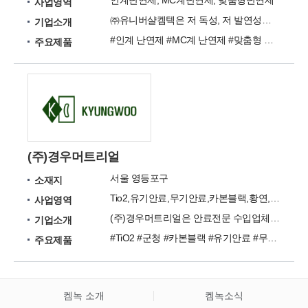
인계난연제, MC계난연제, 맞춤형난연제
사업영역
㈜유니버샬켐텍은 저 독성, 저 발연성의 환경친화적인 멜라민계 난연제를 생산하고 있습니다.
기업소개
#인계 난연제 #MC계 난연제 #맞춤형 난연제
주요제품
(주)경우머트리얼
서울 영등포구
소재지
Tio2,유기안료,무기안료,카본블랙,황연,산화철,난연제
사업영역
(주)경우머트리얼은 안료전문 수입업체로 우수한 품질의 제품들을 합리적인 가격에 공급하고 있습니다.
기업소개
#TiO2 #군청 #카본블랙 #유기안료 #무기안료 #난연제
주요제품
켐녹 소개
켐녹소식