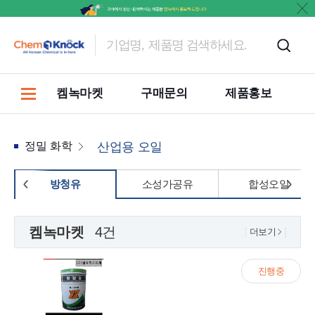
켐녹마켓
구매문의
제품홍보
정밀 화학
산업용 오일
방청유
소성가공유
합성오일
켐녹마켓
4건
더보기
진행중