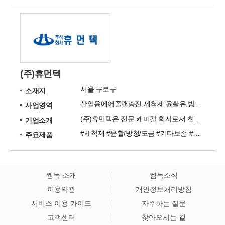
(주)휴먼텍
서울 구로구
소재지
산업용에어졸캔충진,세척제,윤활유,방청유,도금제,
사업영역
(주)휴먼텍은 전문 케미칼 회사로서 친환경 제품을 통하여 고객 여러분께 봉사하고 있습니다.
기업소개
#세척제 #윤활/방청/도금 #기타보존 #자동차 #건축 #전산&사무용품 #산업용 세정제 #산업용 세탁세제 #신제품
주요제품
켐녹 소개
켐녹소식
이용약관
개인정보처리방침
서비스 이용 가이드
자주하는 질문
고객센터
찾아오시는 길