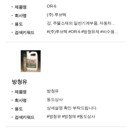
OR-6
제품명
(주) 루브텍
회사명
강, 주물소재의 일반기계부품, 자동차부품 등의 방청
용도
#(주)루브텍 #OR-6 #방청유제 #비수용성방청유
검색키워드
방청유
방청유
제품명
동도상사
회사명
상세설명 확인 부탁드립니다.
용도
#방청유 #방청재 #동도상사
검색키워드