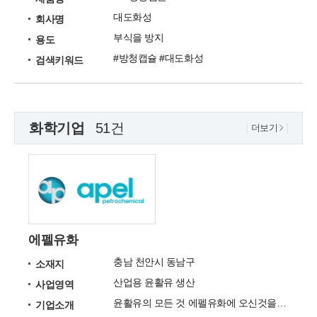
대도화성
회사명
부식을 방지
용도
#방청캡슐 #대도화성
검색키워드
화학기업
51건
더보기
에펠유화
충남 천안시 동남구
소재지
산업용 윤활유 생산
사업영역
윤활유의 모든 것 에펠유화에 오신것을 환영합니다.
기업소개