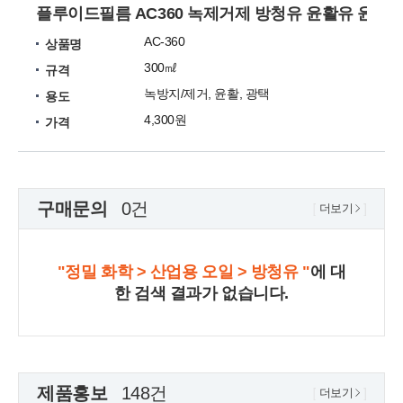
플루이드필름 AC360 녹제거제 방청유 윤활유 윤활
AC-360
상품명
300㎖
규격
녹방지/제거, 윤활, 광택
용도
4,300원
가격
구매문의
0건
더보기
"정밀 화학 > 산업용 오일 > 방청유 "
에 대
한 검색 결과가 없습니다.
제품홍보
148건
더보기