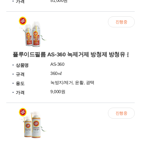
51,000원
가격
진행중
플루이드필름 AS-360 녹제거제 방청제 방청유 윤활
AS-360
상품명
360㎖
규격
녹방지/제거, 윤활, 광택
용도
9,000원
가격
진행중