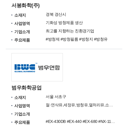
서봉화학(주)
경북 경산시
소재지
기화성 방청제품 생산
사업영역
최고를 지향하는 친환경기업
기업소개
#방청제 #방청필름 #방청지 #방청유
주요제품
범우화학공업
서울 서초구
소재지
절·연삭유,세정유,방청유,열처리유,소성가공유,방청왁스,상업용윤활유
사업영역
기업소개
#EX-430DB #EX-440 #EX-680 #NX-115CFR #BIO-840 #EX-760 #EX-7900R #EX-8500 #EX-960 #ZOL-780AL
주요제품