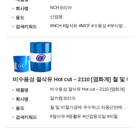
NCH코리아
회사명
산업용
용도
#NCH #절삭유 #MCF #수용성 #부식방지제
검색키워드
비수용성 절삭유 Hot cut – 2110 [염화계] 철 
비수용성 절삭유 Hot cut – 2110 [염화계]
제품명
알카켐코리아
회사명
철 및 비철가공에 우수하고 자동선반에 적합 합니다.
용도
#절삭유 #윤활유 #산업용오일 #비철
검색키워드