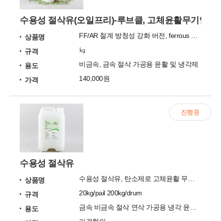
수용성 절삭유(오일프리)-루브클, 고체윤활무기입자 기
FF/AR 철계 방청성 강화 버전, ferrous 금속의 flooding 장비용 "uCMWF-FF/AR"
상품명
㎏
규격
비금속, 금속 절삭 가공용 윤활 및 냉각제
용도
140,000원
가격
진행중
수용성 절삭유
수용성 절삭유, 탄소제로 고체윤활 무기입자 기반, 루브클 uCMWF시리즈, 녹색인증/신기술인증 적용
상품명
20kg/pail 200kg/drum
규격
금속 비금속 절삭 연삭 가공용 냉각 윤활 기능 부여
용도