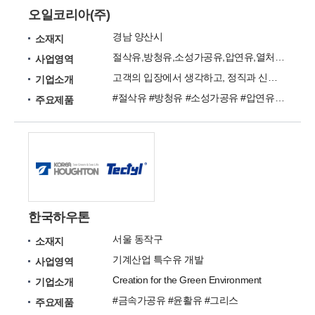
오일코리아(주)
경남 양산시
소재지
절삭유,방청유,소성가공유,압연유,열처리유,세척제,유압작동유
사업영역
고객의 입장에서 생각하고, 정직과 신뢰를 바탕으로 최고 품질의 제품을 생산하고 있습니다.
기업소개
#절삭유 #방청유 #소성가공유 #압연유 #세척제 #열처리유 #산업용윤활유 #난연성 유압작동유 #엔진오일 #기타유
주요제품
한국하우톤
서울 동작구
소재지
기계산업 특수유 개발
사업영역
Creation for the Green Environment
기업소개
#금속가공유 #윤활유 #그리스
주요제품