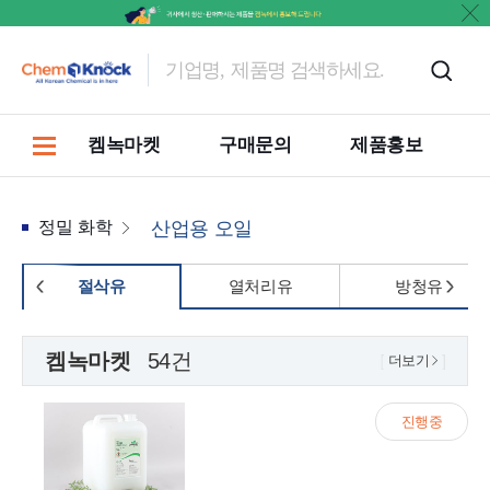
켐녹마켓
구매문의
제품홍보
정밀 화학
산업용 오일
절삭유
열처리유
방청유
켐녹마켓
54건
더보기
진행중