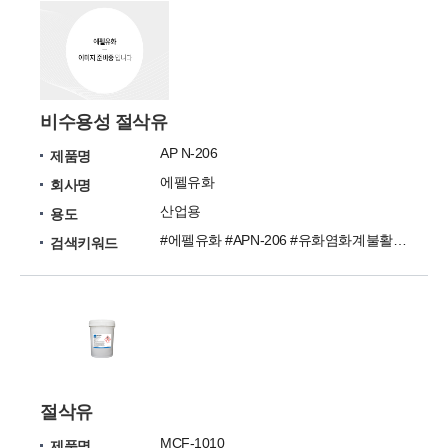
비수용성 절삭유
AP N-206
제품명
에펠유화
회사명
산업용
용도
#에펠유화 #APN-206 #유화염화계불활성형 #비수용성절삭유
검색키워드
절삭유
MCF-1010
제품명