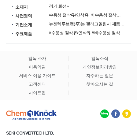
경기 화성시
소재지
수용성 절삭유/연삭유, 비수용성 절삭유/연삭유, 딥 드로잉유, 와이어 드로잉유, 그리스 등
사업영역
뉴젠텍루브캠(주)는 젤러그멜린사 제품의 국내 판매를 담당하고 있는 기업입니다.
기업소개
#수용성 절삭유/연삭유 #비수용성 절삭유/연삭유 #딥 드로잉유 #와이어 드로잉유 #그리스 #방청유 #산업용 윤활유 #압출 및 냉간단조유 #섬유용 윤활융 #산업용 이형제
주요제품
켐녹 소개
켐녹소식
이용약관
개인정보처리방침
서비스 이용 가이드
자주하는 질문
고객센터
찾아오시는 길
사이트맵
SEKI CONVERTECH LTD.