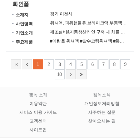
화인폴
경기 이천시
소재지
워셔액, 파워핸들유,브레이크액,부동액,열매체액,증류수,배터리보충액,
사업영역
제조설비&자동생산라인 구축 내 차를 위한 최선의 선택!
기업소개
#에탄올 워셔액 #발수코팅워셔액 #화인브레이크액 DOT-3 #화인브레이크액 DOT-4 #화인 파워스트어링 오일 #프리믹스 부동액 #장수명 부동액 #화인 부동액 #MEG브라인액 #부동제
주요제품
1
2
3
4
5
6
7
8
9
10
켐녹 소개
켐녹소식
이용약관
개인정보처리방침
서비스 이용 가이드
자주하는 질문
고객센터
찾아오시는 길
사이트맵