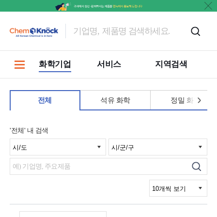
홍보
화학기업
서비스
지역검색
전체
석유 화학
정밀 화학
'전체' 내 검색