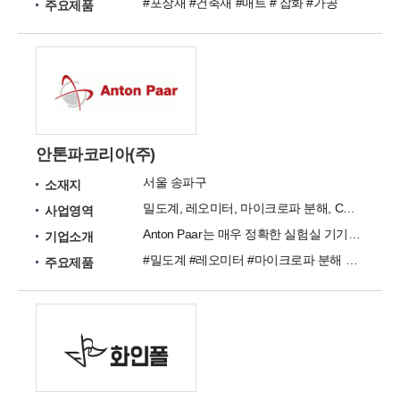
#포장재 #건축재 #매트 # 잡화 #가공
주요제품
안톤파코리아(주)
서울 송파구
소재지
밀도계, 레오미터, 마이크로파 분해, CO2,산소 및 TPO 측정기, 점도계, 입도 분석기
사업영역
Anton Paar는 매우 정확한 실험실 기기와 공정 계측 시스템 개발, 생산, 유통을 전문으로 하는 기업입니다.
기업소개
#밀도계 #레오미터 #마이크로파 분해 #CO2 #산소 및 TPO 측정기 #점도계 #입도 분석기 #알코올 농도 측정기 #편광계 #인라인 음료 분석기 #굴절계
주요제품