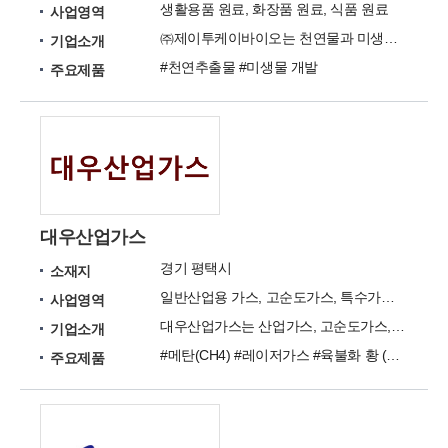
생활용품 원료, 화장품 원료, 식품 원료
사업영역
㈜제이투케이바이오는 천연물과 미생물 발효로부터 유래한 활성성분을 연구 개발하는 전문 벤처 기업입니다
기업소개
#천연추출물 #미생물 개발
주요제품
대우산업가스
경기 평택시
소재지
일반산업용 가스, 고순도가스, 특수가스, 혼합가스, 액화가스 취급 전문업체
사업영역
대우산업가스는 산업가스, 고순도가스, 특수가스, 혼합가스 취급 전문업체입니다.
기업소개
#메탄(CH4) #레이저가스 #육불화 황 (SF6) #옥타플루오로시클로부탄 (C4F8) #트리플로오르화질소 (NF3) #고순도 질소 (N2) #프로필렌 (C3H6) #테트라플루오르메탄 (CF4)
주요제품