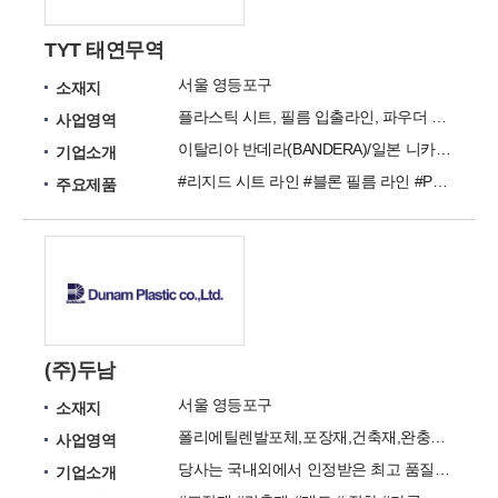
TYT 태연무역
서울 영등포구
소재지
플라스틱 시트, 필름 입출라인, 파우더 스프레이 및 그라비아 주변기기 취급
사업영역
이탈리아 반데라(BANDERA)/일본 니카(NIKKA)의 한국 에이전트
기업소개
#리지드 시트 라인 #블론 필름 라인 #PVC 펠레타이징 라인 #정전기 제전바(이오나이저) #Mixer(배합기)
주요제품
(주)두남
서울 영등포구
소재지
폴리에틸렌발포체,포장재,건축재,완충포장재
사업영역
당사는 국내외에서 인정받은 최고 품질의 무가교 폴리에틸렌 발포 시트 제조 및 수출기업입니다.
기업소개