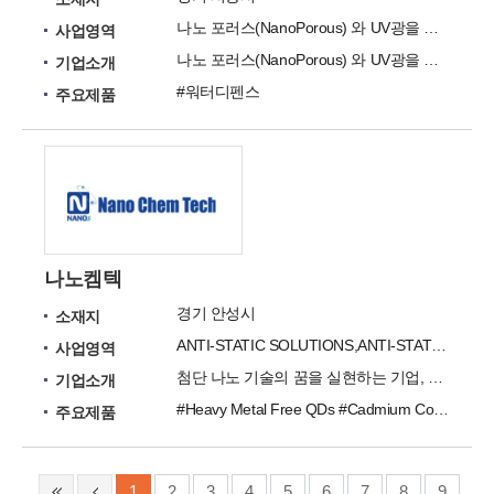
나노 포러스(NanoPorous) 와 UV광을 응용하여 신개념 전자기기 다중코팅막 방수기술
사업영역
나노 포러스(NanoPorous) 와 UV광을 응용하여 신개념 전자기기 다중코팅막 방수 기술을 개발하였습니다.
기업소개
#워터디펜스
주요제품
나노켐텍
경기 안성시
소재지
ANTI-STATIC SOLUTIONS,ANTI-STATIC APPLICATIONS
사업영역
첨단 나노 기술의 꿈을 실현하는 기업, 첨단 나노 기술의 미래를 이끌어 가는 기업
기업소개
#Heavy Metal Free QDs #Cadmium Core QDs #Hybrid QD #AgNW TCF Silver #GLASSOM #GLASSOM-XPEF #GLASSOM-LPEF #GLASSOM-PAF #PICON #POLYNOX-SOFT MAT
주요제품
1
2
3
4
5
6
7
8
9