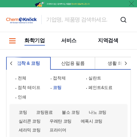
홍보
화학기업
서비스
지역검색
접착 & 코팅
산업용 필름
생활 화학
전체
접착제
실란트
점착 테이프
코팅
페인트&도료
인쇄
코팅
코팅원료
불소 코팅
나노 코팅
실리콘 코팅
우레탄 코팅
에폭시 코팅
세라믹 코팅
프라이머