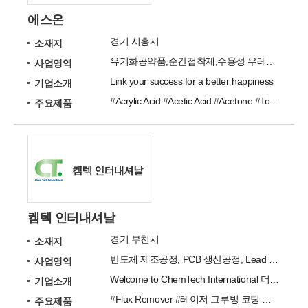
에스온
경기 시흥시
소재지
유기화공약품,순간접착제,수용성 우레탄 접착제, PE접착제,UV코팅제,이소옥탄,무기화공약품
사업영역
Link your success for a better happiness
기업소개
#Acrylic Acid #Acetic Acid #Acetone #Toluene #Tetra Hydro Faran #Xylene #Benzene #Cyclopentane #Cyclohexane #Cyclohexanone
주요제품
켐텍 인터내셔날
경기 부천시
소재지
반도체 제조공정, PCB 생산공정, Lead Frame 생산공정
사업영역
Welcome to ChemTech International 더나은 서비스와 제품으로 여러분을 찾아가겠습니다.
기업소개
#Flux Remover #레이저 그루빙 코팅 용액 #Photo Resist Remover #Deflasher #Descaler #Metal Stripper #인산 에스테르 화합물 #Chemicals for PCB
주요제품