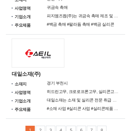
귀금속 촉매
사업영역
피지엠즈켐(주)는 귀금속 촉매 제조 및 판매 그리고 각종 산업에 대한 최적의 솔루션을 제공합니다.
기업소개
#백금 촉매 #팔라듐 촉매 #백금 실리콘
주요제품
대일소재(주)
경기 부천시
소재지
히드린고무, 크로로프론고무, 실리콘고무, 아이실리콘씽크도우
사업영역
대일소재는 소재 및 실리콘 전문 취급 업체로써, 아이디어 제품을 연구 개발하는 기업입니다.
기업소개
#소재 사업 #실리콘 사업 #실리콘제품 사업 #아이실리콘 사업
주요제품
1
2
3
4
5
6
7
8