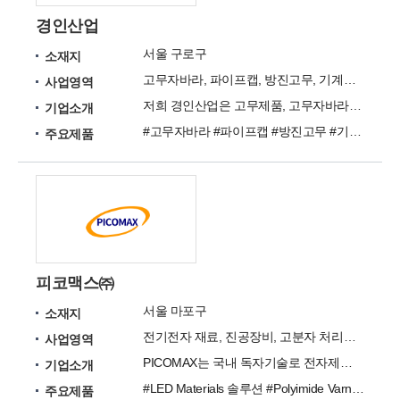
경인산업
서울 구로구
소재지
고무자바라, 파이프캡, 방진고무, 기계손잡이, 실리콘 흡착기, 고무발, 각 링, 조정발
사업영역
저희 경인산업은 고무제품, 고무자바라, 실리콘패킹, 방진고무, 손잡이 핸들을 제공하는 기업입니다.
기업소개
#고무자바라 #파이프캡 #방진고무 #기계 손잡이 #고무 손잡이 #각 링 #조정발 #스폰지 접착테이프 #실리콘 흡착기 #고무발
주요제품
피코맥스㈜
서울 마포구
소재지
전기전자 재료, 진공장비, 고분자 처리기술을 개발하였으며, 다양한 제품 군에 적용
사업영역
PICOMAX는 국내 독자기술로 전자제품에 사용되는 핵심 부품 소재 산업에 참여하고 있습니다.
기업소개
#LED Materials 솔루션 #Polyimide Varnish #Epoxy Resin #PCB Technology 컨설팅 #표면처리
주요제품