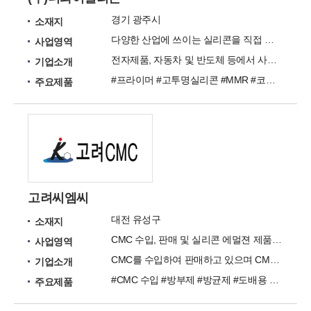
경기 광주시
소재지
다양한 산업에 쓰이는 실리콘을 직접 생산, 공급하는 산업용 실리콘 전문 메이커
사업영역
전자제품, 자동차 및 반도체 등에서 사용되는 첨단 부품소재에서 탁월한 품질을 자랑합니다.
기업소개
#프라이머 #고투명실리콘 #MMR #코팅용 #폿팅/몰딩 #접착씰링 #촉매 # 경화제 등 기타 #실리콘 가공
주요제품
고려씨엠씨
대전 유성구
소재지
CMC 수입, 판매 및 실리콘 에멀젼 제품과 방부제, 방균제, 친환경 가루풀 직접제조
사업영역
CMC를 수입하여 판매하고 있으며 CMC는 친환경 소재로서 매우 다양한 용도로 사용되어 지고 있습니다.
기업소개
#CMC 수입 #방부제 #방균제 #도배용 친환경 가루풀
주요제품