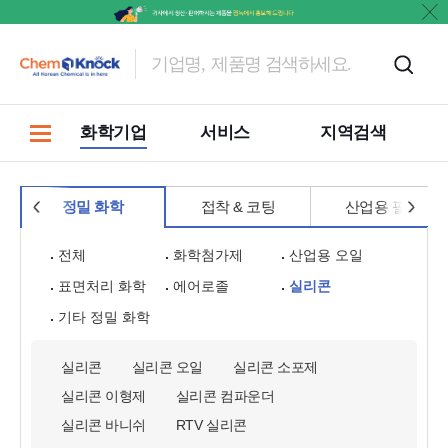
홍보
화학기업
서비스
지역검색
정밀 화학
접착 & 코팅
산업용 필름
전체
화학첨가제
산업용 오일
표면처리 화학
에어로졸
실리콘
기타 정밀 화학
실리콘
실리콘 오일
실리콘 소포제
실리콘 이형제
실리콘 컴파운더
실리콘 바니쉬
RTV 실리콘