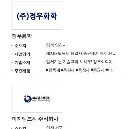
정우화학
경북 영천시
소재지
제지용탈묵제,응결제,종균제,이형제,윤활제
사업영역
앞서가는 기술력의 노하우! 정우화학이 21세기를 앞장서겠습니다.
기업소개
#탈묵제 #응결제 #응집제 #종균제 #이형제 #윤활제 #스케일제거제
주요제품
피지엠즈켐 주식회사
인천 서구
소재지