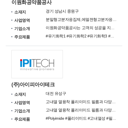
이원화공약품공사
경기 성남시 중원구
소재지
분말형고분자응집제,에멀젼형고분자응집제,환경약품
사업영역
이원화공약품공사는 고객의 성공을 지원하는 최고의 파트너가 되겠습니다.
기업소개
#유기화학1 #유기화학2 #유기화학3 #무기화학1 #무기화학2 #무기화학3 #시약1 #Solbvents #실리콘 #중성녹제거제
주요제품
(주)아이피아이테크
대전 유성구
소재지
고내열 열융착 폴리이미드 필름과 다양한 특성의 바니쉬 소재를 공급
사업영역
고내열 열융착 폴리이미드 필름과 다양한 특성의 바니쉬 소재를 공급
기업소개
#Polyimide #폴리이미드 #고내열성 #필름 #바니쉬
주요제품