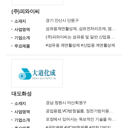
(주)피와이씨
경기 안산시 단원구
소재지
섬유용계면활성제, 섬유전처리조제, 염색조제, 산업용계면활성제
사업영역
(주)피와이씨는 섬유용 및 일반 산업용 계면활성제 제조회사입니다.
기업소개
#섬유용 계면활성제 #산업용 계면활성제
주요제품
대도화성
경남 창원시 마산회원구
소재지
공업용랩,VCI방청필름, 정전기방지용필름,VCI방청캡슐,ZERUST,PVC비닐커텐,
사업영역
포장에서 있어서는 독보적인 기술을 자부합니다.
기업소개
#공업용랩 #VCI방청필름 #정전기방지용필름 #VCI방청캡슐 #ZERUST #PVC비닐커텐 #PVC연결질 시트 #방충용비닐커텐 #산업용고속자동문 #용접차광용시트