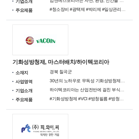
킴엔에스코리아는 자연, 환경, 인간을 생각합니다.
기업소개
#청소장비 #광택제 #박리제 #일상관리제 #세제 #카펫세정제
주요제품
기화성방청제, 마스터배치/하이텍코리아
경북 칠곡군
소재지
30년의 노하우로 무독성 기화성방청제를 공급하여 방청성능을 유지하고, 작업자 건강을 높임.
사업영역
하이텍코리아는 산업전반에 걸친 부식방지 솔루션을 제공합니다. VCI, 기화성방청제, 방청MB, 방청필름
기업소개
#기화성방청제 #VCI #방청필름 #방청마스터배치 #VCI MB #수용성방청제 #VCI 600 #VCI MB600 #VACOIN #방습방청제
주요제품