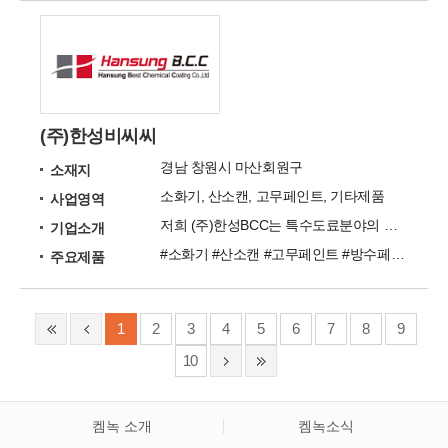
(주)한성비씨씨
경남 창원시 마산회원구
소재지
소화기, 산소캔, 고무페인트, 기타제품
사업영역
저희 (주)한성BCC는 특수도료분야의 선두주자로써 최고 품질의 다용도 고무코팅제를 제공합니다.
기업소개
#소화기 #산소캔 #고무페인트 #방수페인트 #징크 아연 방청 스프레이
주요제품
1
2
3
4
5
6
7
8
9
10
켐녹 소개
켐녹소식