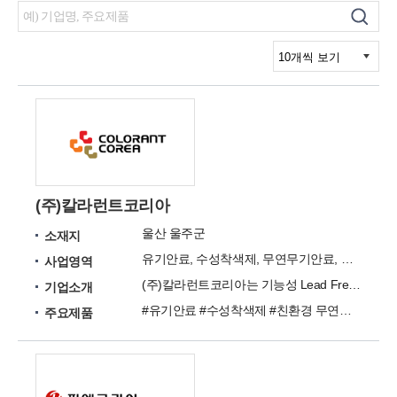
(주)칼라런트코리아
울산 울주군
소재지
유기안료, 수성착색제, 무연무기안료, 군청안료, 화장품안료, 특수안료 등
사업영역
(주)칼라런트코리아는 기능성 Lead Free Pigment 등의 가공안료를 전문적으로 제조 판매하는 회사입니다.
기업소개
#유기안료 #수성착색제 #친환경 무연무기안료 #세라믹 & 군청 안료 #산화철 #애완동물 & 화장품 안료 #카드륨 & 리드크롬 안료 #알루미늄 페이스트 안료
주요제품