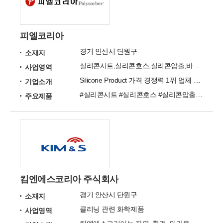
피엘코리아
경기 안산시 단원구
소재지
실리콘시트,실리콘호스,실리콘압출,바이톤, 실리콘발포
사업영역
Silicone Product 가격 경쟁력 1위 업체 저희와 만나면 귀사의 구매 경쟁력이 100% UP 됩니다.
기업소개
#실리콘시트 #실리콘호스 #실리콘압출 #바이톤 #우레탄 #테프론/그랜드 패킹 #죠인트 #탁트호스 #실란드 #정전기매트/비석면시트
주요제품
킴엔에스코리아 주식회사
경기 안산시 단원구
소재지
클리닝 관련 화학제품
사업영역