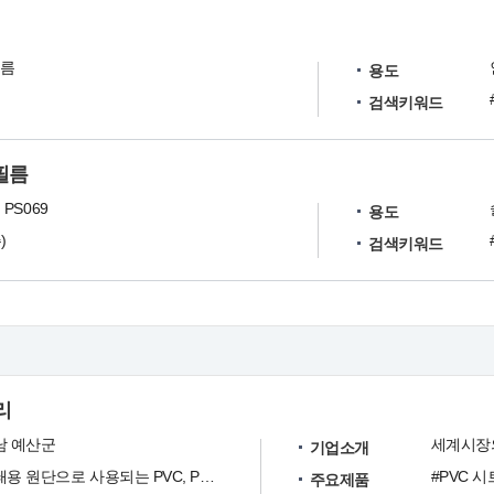
필름
용도
검색키워드
필름
PS069
용도
)
검색키워드
리
남 예산군
세계시장
기업소개
인쇄용 원단으로 사용되는 PVC, PP 시트 및 필름 생산
#PVC 시
주요제품