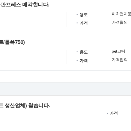
극판프레스 매각합니다.
이차전지용
용도
가격협의
가격
롤폭750)
pet코팅
용도
가격협의
가격
트 생산업체) 찾습니다.
가격