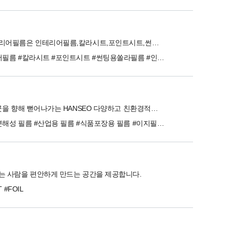
서현인테리어필름은 인테리어필름,칼라시트,포인트시트,썬팅용쏠라필름을 전문으로 다루고 있습니다.
#인테리어필름 #칼라시트 #포인트시트 #썬팅용쏠라필름 #인조잔디 #바닥재 #미끄럼방지용 코일매트 #웨이브매트 #pvc연질
더 높은 곳을 향해 뻗어나가는 HANSEO 다양하고 친환경적인 화학적 기술확보와 친환경 제품 개발
#산화생분해성 필름 #산업용 필름 #식품포장용 필름 #이지필 필름 #의료용 필름 #특수지
 사람을 편안하게 만드는 공간을 제공합니다.
T #FOIL