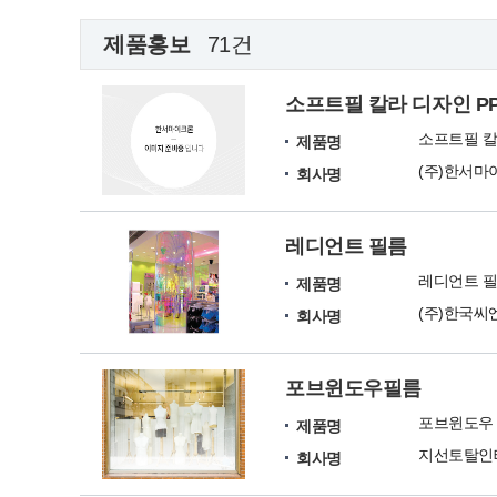
제품홍보
71건
소프트필 칼라 디자인 P
소프트필 칼
제품명
(주)한서마
회사명
레디언트 필름
레디언트 
제품명
(주)한국씨
회사명
포브윈도우필름
포브윈도우 
제품명
지선토탈인
회사명