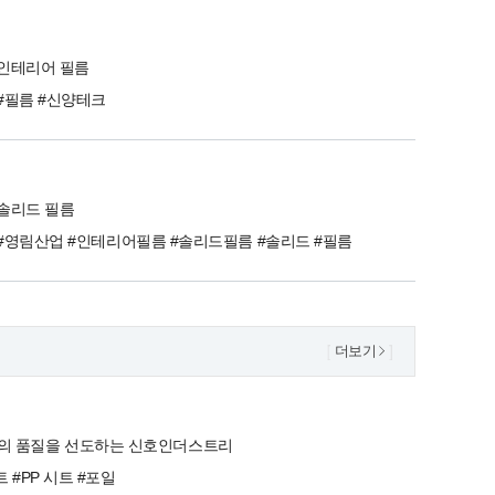
인테리어 필름
#필름 #신양테크
솔리드 필름
#영림산업 #인테리어필름 #솔리드필름 #솔리드 #필름
더보기
의 품질을 선도하는 신호인더스트리
트 #PP 시트 #포일