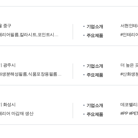
울 중구
기업소개
인테리어필름,칼라시트,포인트시트,썬팅용쏠라필름, 인조잔디, 바닥재 등
주요제품
기 광주시
기업소개
산화생분해성필름,식품포장용필름,이지필필름,의료용필름
주요제품
기 화성시
데코밸리는
기업소개
테리어 마감재 생산
#PP #PE
주요제품