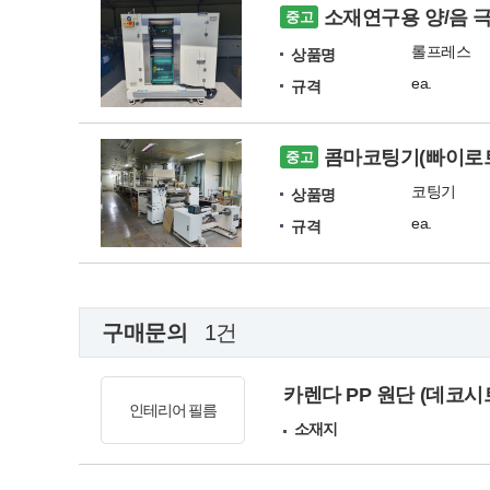
소재연구용 양/음 
중고
롤프레스
상품명
ea.
규격
콤마코팅기(빠이로트/
중고
코팅기
상품명
ea.
규격
구매문의
1건
카렌다 PP 원단 (데코시
인테리어 필름
소재지