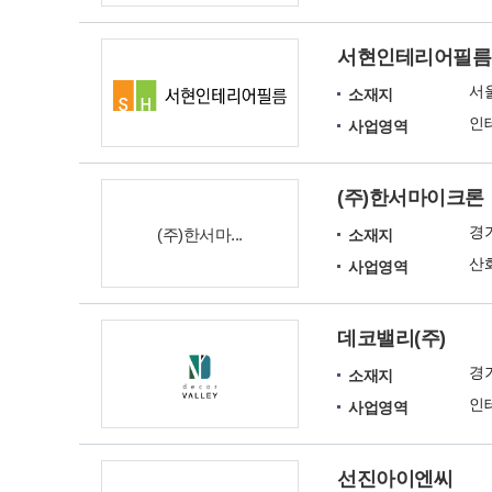
서현인테리어필름
서
소재지
사업영역
(주)한서마이크론
경
(주)한서마...
소재지
사업영역
데코밸리(주)
경
소재지
인
사업영역
선진아이엔씨