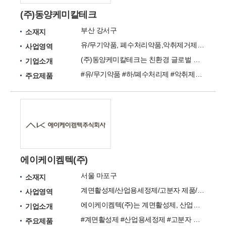
(주)동양케미칼테크
부산 강서구
소재지
유/무기약품, 폐수처리약품,악취제거제, 세정제
사업영역
(주)동양케미칼테크는 친환경 글로벌 초우량기업으로써의 도약과 성장을 향하여 도전하고 있습니다.
기업소개
#유/무기약품 #하/폐수처리제 #악취제거제 #해양선박세정제 #해양오염방지제 #다목적세정제
주요제품
에이케이켐텍(주)
서울 마포구
소재지
계면활성제/산업용세정제/고분자 제품/건설화학소재/무기소재, 합성세제원료(유기계면활성제)
사업영역
에이케이켐텍(주)는 계면활성제, 산업용세정제, 고분자 제품 등을 제공하는 페인트 전문업체입니다.
기업소개
#계면활성제 #산업용세정제 #고분자 제품 #건설화학소재 #무기소재
주요제품