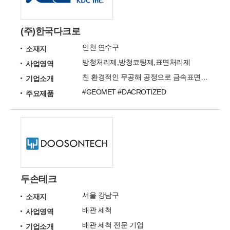
(주)한국다크로
인천 연수구
소재지
방청처리제,방청코팅제,표면처리제
사업영역
친 환경적인 무공해 공정으로 금속표면의 부식 방지를 위한 고성능 방청처리 재료와 처리기술을 공급합니다
기업소개
#GEOMET #DACROTIZED
주요제품
두손테크
서울 강남구
소재지
배관 세척
사업영역
배관 세척 전문 기업
기업소개