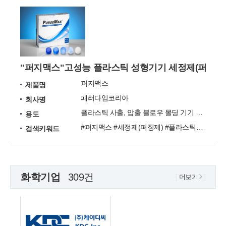
"퍼지맥스"고성능 플라스틱 성형기기 세정제(퍼징제
퍼지맥스
제품명
패러다임코리아
회사명
플라스틱 사출, 압출 블로우 몰딩 기기 세정제(퍼징제)
용도
#퍼지맥스 #세정제(퍼징제) #플라스틱성형기기 #흑점 #칼라체인지
검색키워드
화학기업
309건
더보기