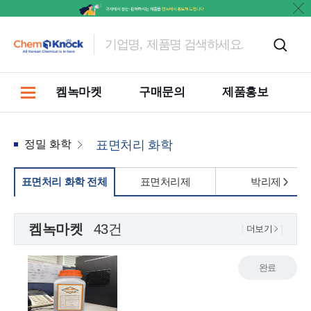
켐녹마켓
구매문의
제품홍보
정밀 화학
표면처리 화학
표면처리 화학 전체
표면처리제
박리제
켐녹마켓
43건
더보기
완료