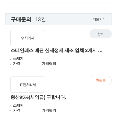
구매문의
13건
더보기
완료
수처리제
스테인레스 배관 산세정제 제조 업체 3개지 원료 말통 단위 일괄 구매 및 샘플 요청
소재지
가격
가격협의
진행중
표면처리제
황산95%(시약급) 구합니다.
소재지
가격
가격협의