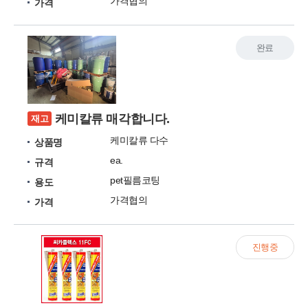
가격협의
가격
완료
케미칼류 매각합니다.
재고
케미칼류 다수
상품명
ea.
규격
pet필름코팅
용도
가격협의
가격
진행중