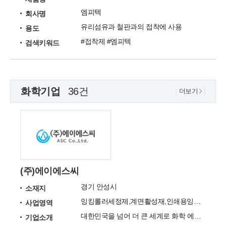
엠피텍
회사명
유리섬유과 철판과의 접착에 사용
용도
#접착제 #엠피텍
검색키워드
화학기업
36건
더보기
(주)에이에스씨
경기 안성시
소재지
잉킹롤러세정제,계면활성재,인쇄용잉크,코팅액,화공약품
사업영역
대한민국을 넘어 더 큰 세계로 화학 에너지의 큰 꿈을 실현하는 (주)에이에스씨
기업소개