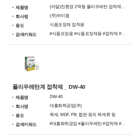
(라말)친환경 2액형 폴리우레탄 접착제_식품 포장재용
제품명
(주)하이켐
회사명
식품포장재 접착용
용도
#식품포장용 #식품포장재용 #접착제 #우레탄 #라미네이팅
검색키워드
폴리우레탄계 접착제 _ DW-40
DW-40
제품명
대흥화학공업(주)
회사명
목재, MDF, PB, 합판 등의 목재류 등
용도
#대흥화학공업 #폴리우레탄 #접착제 #DW-40
검색키워드