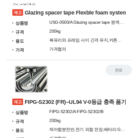
Glazing spacer tape Flexble foam system
재고
USG-0500/A Glazing spacer tape 원액원료
상품명
200kg
규격
복유리와 프레임 사이 간격 유지,커튼월, 유리 파사드,
용도
가격협의
가격
완료
FIPG-S2302 (FR)–UL94 V-0등급 충족 폼
재고
FIPG-S2302/A FIPG-S2302/B
상품명
200kg
규격
제어함분전반,전기 외함.전장,배터리:Gasket 성형폼
용도