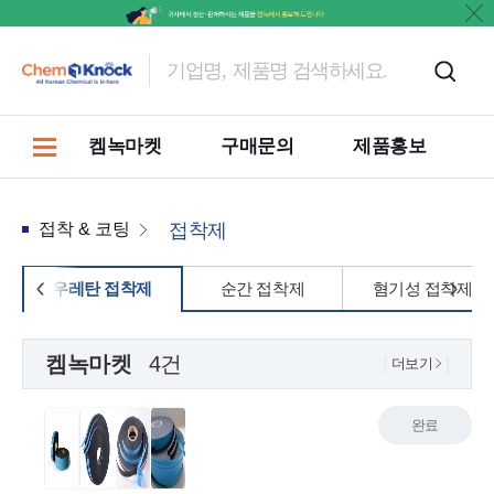
켐녹마켓
구매문의
제품홍보
접착 & 코팅
접착제
우레탄 접착제
순간 접착제
혐기성 접착제
켐녹마켓
4건
더보기
완료