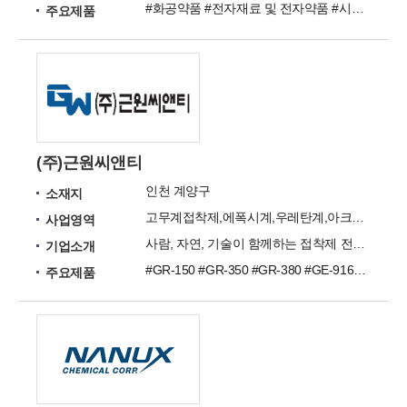
#화공약품 #전자재료 및 전자약품 #시약 및 연구용품 #세정제
주요제품
(주)근원씨앤티
인천 계양구
소재지
고무계접착제,에폭시계,우레탄계,아크릴접착제,점착제
사업영역
사람, 자연, 기술이 함께하는 접착제 전문기업
기업소개
#GR-150 #GR-350 #GR-380 #GE-9165 #GE-560 #GU-830 #GU-850 #GU-1010 #GB-1000 #GB-1500
주요제품