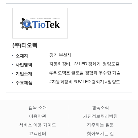
(주)티오텍
경기 부천시
소재지
자동화장비, UV LED 경화기, 정량도출장치, GLASS LAMI FILM 등
사업영역
㈜티오텍은 글로벌 경험과 우수한 기술력을 토대로 High-end제품과 솔루션 및 서비스를 제공하고 있습니다.
기업소개
#자동화장비 #UV LED 경화기 #정량도출장치 #GLASS LAMI FILM #UV 사이드 접착제 #LCD 전극 보호 접착제 #난 접착 특수 UV 접착제 #패널 복원 UV 접착제 #광 차폐용 BLACK UV 접착제
주요제품
켐녹 소개
켐녹소식
이용약관
개인정보처리방침
서비스 이용 가이드
자주하는 질문
고객센터
찾아오시는 길