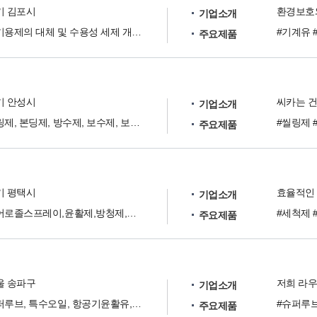
기 김포시
환경보호
기업소개
유기용제의 대체 및 수용성 세제 개발, 판매
주요제품
기 안성시
기업소개
씰링제, 본딩제, 방수제, 보수제, 보강제, 콘크리트 감수제, 터널방수제, 도료 등
주요제품
기 평택시
기업소개
에어로졸스프레이,윤활제,방청제,코팅제,비파괴용품,생활용품
주요제품
울 송파구
기업소개
슈퍼루브, 특수오일, 항공기윤활유, 불소계그리스, 냉동유
주요제품