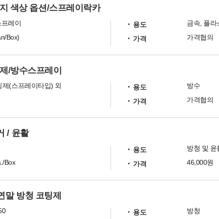
가지 색상 옵션/스프레이락카
스프레이
용도
n/Box)
가격협의
가격
팅제/방수스프레이
팅제(스프레이타입) 외
방수
용도
가격협의
가격
거 / 윤활
방청 및 윤
용도
./Box
46,000원
가격
 아연말 방청 코팅제
50
방청
용도