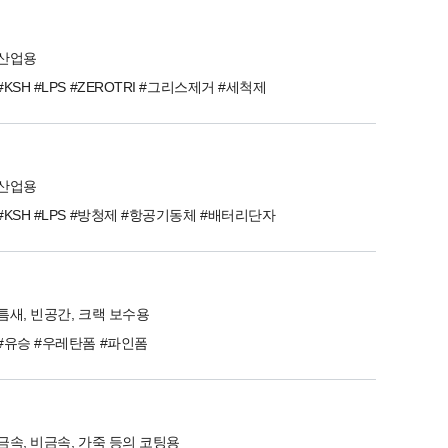
산업용
#KSH #LPS #ZEROTRI #그리스제거 #세척제
산업용
#KSH #LPS #방청제 #항공기동체 #배터리단자
틈새, 빈공간, 크랙 보수용
#유승 #우레탄폼 #파인폼
금속, 비금속, 가죽 등의 코팅용