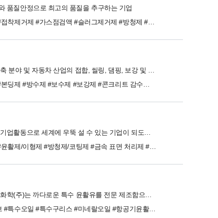
와 품질안정으로 최고의 품질을 추구하는 기업
#기계유 #접착제거제 #가스점검액 #슬러그제거제 #방청제 #스팟타 부착방지제
씨카는 건축 분야 및 자동차 산업의 접합, 씰링, 댐핑, 보강 및 보호를 위한 시스템과 제품을 생산합니다.
#씰링제 #본딩제 #방수제 #보수제 #보강제 #콘크리트 감수제 #터널방수제 #도료 #전처리 도료 #방오 도료
효율적인 기업활동으로 세계에 우뚝 설 수 있는 기업이 되도록 노력할 것입니다.
#세척제 #윤활제/이형제 #방청제/코팅제 #금속 표면 처리제 #용접용품 #PCB 절연 코팅제 #섬유 및 자수용품 #비파괴 검사 용품 #발전소 용품 #특수산업용품
저희 라우화학(주)는 까다로운 특수 윤활유를 전문 제조함으로써 확고한 성장기반을 마련하였습니다.
#슈퍼루브 #특수오일 #특수구리스 #미네랄오일 #항공기윤활유 #불소계그리스 #스프레이 #식품등급크리너 #진공펌프오일 #자동차용품