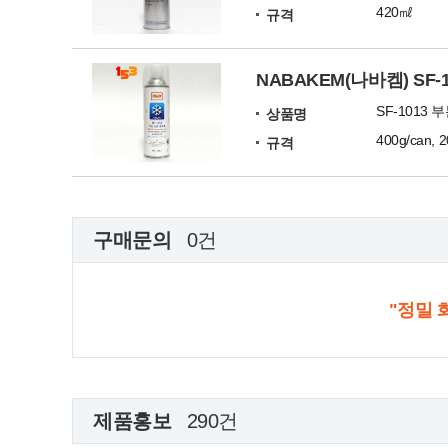
420㎖
규격
NABAKEM(나바켐) SF-
SF-1013
상품명
400g/can, 
규격
구매문의
0건
"정밀 
제품홍보
290건