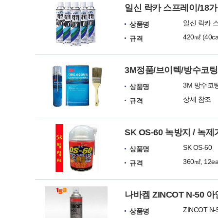
일신 락카 스프레이/18
일신 락카 
상품명
420㎖ (40ca
규격
3M정품/브이텍/방수코
3M 방수코
상품명
상세 참조
규격
SK OS-60 녹방지 / 녹제
SK OS-60
상품명
360㎖, 12ea
규격
나바켐 ZINCOT N-50
ZINCOT N-
상품명