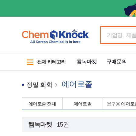
켐녹마켓
구매문의
전체 카테고리
에어로졸
정밀 화학
에어로졸 전체
에어로졸
문구용 에어로
켐녹마켓
15건