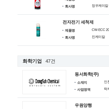
정우케미칼
회사명
전자전기 세척제
CW-ECC 2
제품명
진케미칼
회사명
화학기업
47건
동서화학(주)
인
소재지
사업영역
우원양행