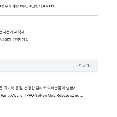
#정우케미칼 #투명 #코팅제 #J-309
전자전기 세척제
#세철제 #진케미칼
더보기
동서화학은 최고의 품질, 선명한 칼라로 여러분들의 생활에 만족을 드릴 것입니다.
#Lacquer Paint #Cleaner #PRO-9 #New Mold Release #Zinc Silver #MultiPulposePuFoam