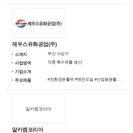
제우스유화공업(주)
부산 사상구
소재지
각종 특수유를 생산
사업영역
기업소개
#친환경윤활유 #엔진오일 #산업용윤활유 #전기절연유 #금속가공유 #PROCESS 오일 #잉크용제 #유동파라핀오일 #세척제 #산업용그리스
주요제품
알카켐코리아
알카켐코리아