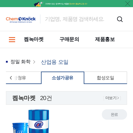
켐녹마켓
구매문의
제품홍보
정밀 화학
산업용 오일
방청유
소성가공유
합성오일
켐녹마켓
20건
더보기
완료