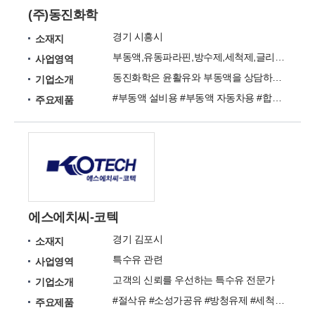
(주)동진화학
경기 시흥시
소재지
부동액,유동파라핀,방수제,세척제,글리세린
사업영역
동진화학은 윤활유와 부동액을 상담하며 공급하는 전문회사 입니다.
기업소개
#부동액 설비용 #부동액 자동차용 #합성계 윤활유 #산업용 윤활유 #그리스 #절삭유 #방청유 #소성가공유 #열처리유
주요제품
에스에치씨-코텍
경기 김포시
소재지
특수유 관련
사업영역
고객의 신뢰를 우선하는 특수유 전문가
기업소개
#절삭유 #소성가공유 #방청유제 #세척제 #산업용 윤활유 #특수윤활유
주요제품