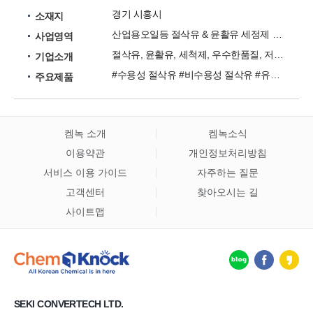
경기 시흥시
소재지
산업용오일등 절삭유 & 윤활유 세정제 제조 전문업체
사업영역
절삭유, 윤활유, 세척제, 우수한품질, 저렴한가격, 신속한 A/S 전문제조판매업체
기업소개
#수용성 절삭유 #비수용성 절삭유 #유압유 #방청유 #세척제 #프레스 #수용성 방청제 #윤활유 #습동유 #열매체유
주요제품
켐녹 소개
켐녹소식
이용약관
개인정보처리방침
서비스 이용 가이드
자주하는 질문
고객센터
찾아오시는 길
사이트맵
SEKI CONVERTECH LTD.