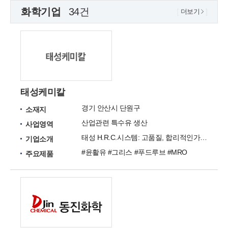
화학기업
34건
더보기
태성케미칼
경기 안산시 단원구
소재지
산업관련 특수유 생산
사업영역
태성 H.R.C.시스템: 고품질, 합리적인가격, 확실한 AS
기업소개
#윤활유 #그리스 #푸드루브 #MRO
주요제품