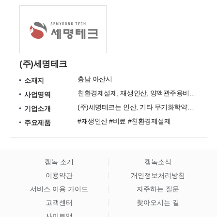
(주)세명테크
충남 아산시
소재지
친환경제설제, 재생인산, 양액관주용비료, 특수고형비료, 질산칼륨
사업영역
(주)세명테크는 인산, 기타 무기화학약품 및 친환경 제설제를 생산하는 친환경 전문 기업입니다.
기업소개
#재생인산 #비료 #친환경제설제
주요제품
켐녹 소개
켐녹소식
이용약관
개인정보처리방침
서비스 이용 가이드
자주하는 질문
고객센터
찾아오시는 길
사이트맵