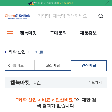
켐녹마켓
구매문의
제품홍보
화학 산업
비료
복합비료
질소비료
인산비료
켐녹마켓
0건
더보기
"화학 산업 > 비료 > 인산비료 "
에 대한 검
색 결과가 없습니다.