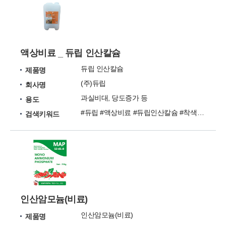
액상비료 _ 듀립 인산칼슘
듀립 인산칼슘
제품명
(주)듀립
회사명
과실비대, 당도증가 등
용도
#듀립 #액상비료 #듀립인산칼슘 #착색향상 #도장억제
검색키워드
인산암모늄(비료)
인산암모늄(비료)
제품명