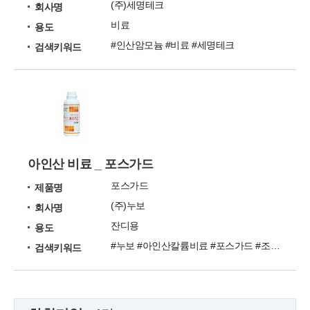
(주)세명테크
회사명
비료
용도
#인산암모늄 #비료 #세명테크
검색키워드
아인산 비료 _ 포스가드
포스가드
제품명
(주)누보
회사명
잔디용
용도
#누보 #아인산칼륨비료 #포스가드 #조류경감 #뿌리및생장증진
검색키워드