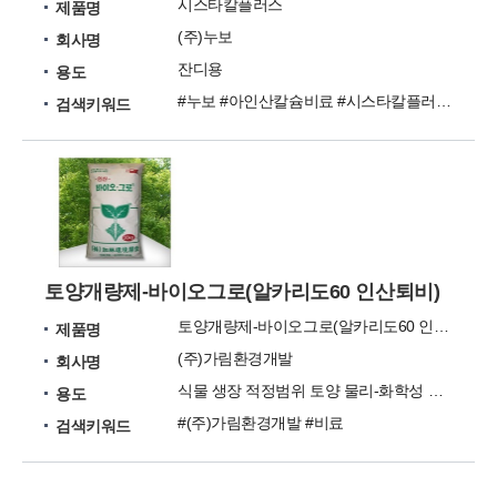
시스타칼플러스
제품명
(주)누보
회사명
잔디용
용도
#누보 #아인산칼슘비료 #시스타칼플러스 #조류경감 #웃자람방지
검색키워드
토양개량제-바이오그로(알카리도60 인산퇴비)
토양개량제-바이오그로(알카리도60 인산퇴비)
제품명
(주)가림환경개발
회사명
식물 생장 적정범위 토양 물리-화학성 조성과 개량
용도
#(주)가림환경개발 #비료
검색키워드