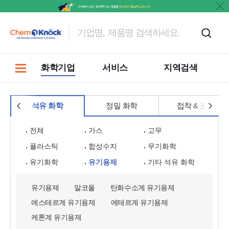
홍보
화학기업
서비스
지역검색
석유 화학
정밀 화학
접착 & 코팅
전체
가스
고무
플라스틱
합성수지
무기화학
유기화학
유기용제
기타 석유 화학
유기용제
알코올
탄화수소계 유기용제
에스테르계 유기용제
에테르계 유기용제
케톤계 유기용제