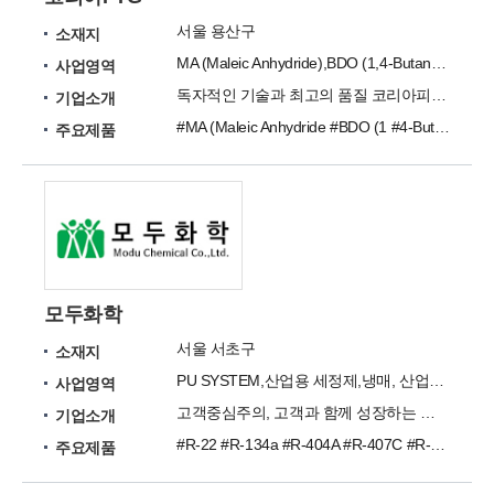
서울 용산구
소재지
MA (Maleic Anhydride),BDO (1,4-Butanediol),THF
사업영역
독자적인 기술과 최고의 품질 코리아피티지의 긍지 입니다.
기업소개
#MA (Maleic Anhydride #BDO (1 #4-Butanediol) #THF (Tetrahydrofuran #PTMEG (Polytetrameth
주요제품
모두화학
서울 서초구
소재지
PU SYSTEM,산업용 세정제,냉매, 산업용세정제, 냉매
사업영역
고객중심주의, 고객과 함께 성장하는 환경친화기업 ㈜모두화학입니다.
기업소개
#R-22 #R-134a #R-404A #R-407C #R-507 #HCFC-141b #RP-160 #RP-190 #RP-195 #RP-280
주요제품