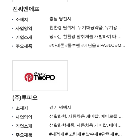
진씨엔에프
충남 당진시
소재지
친환경 탈취제, 무기화공약품, 유기용제약품, 식품첨가물, 비료원료, 수처리제
사업영역
당사는 친환경 탈취제를 개발하여 타 제품보다 우수함을 가지고 있는 친환경 탈취제 전문 취급업체입니다.
기업소개
#아세톤 #톨루엔 #메탄올 #IPA #BC #MEK #시클로헥사논 #MC #DEA #DEG
주요제품
(주)투피오
경기 평택시
소재지
생활화학, 자동차용 케미칼, 에어로졸 패키징, 트리거패키징, 스펙영업, 제품개발
사업영역
생활화학제품, 자동차용 케미칼, 에어로졸 제품 패키징,
기업소개
#세정제 # 코팅제 # 발수제 #광택제 #윤활제 # 탈취제 # 방향제
주요제품