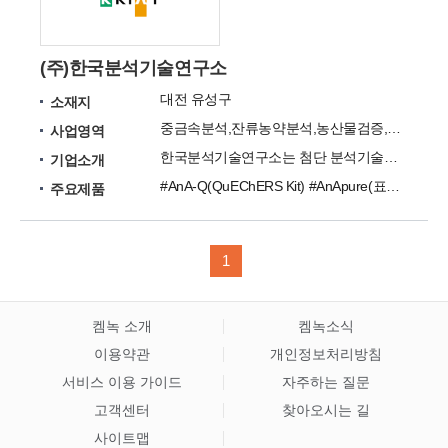
(주)한국분석기술연구소
대전 유성구
소재지
중금속분석,잔류농약분석,농산물검증,환경분야분석
사업영역
한국분석기술연구소는 첨단 분석기술의 전문화 표준화 및 분석전문인 양성을 위해 설립되었습니다.
기업소개
#AnA-Q(QuEChERS Kit) #AnApure(표준용액) #AnAsigma(화학분석) #AnAcare(모발분석) #AnAedu(교육)
주요제품
1
켐녹 소개
켐녹소식
이용약관
개인정보처리방침
서비스 이용 가이드
자주하는 질문
고객센터
찾아오시는 길
사이트맵