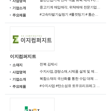
일반산업기계 전자 식품 화확 제약 PCB 반도체 측정장비 중고기계 매입 매각 위탁매매
사업영역
중고기계 매입매각, 위탁매매 전문기업(일반산업기계 PCB 반도체 화학 전자 식품 제약등)
기업소개
#고속타발기실링기 #롤컷팅기 # 톰슨기) #CNC조각기 #유압공압프레스(핫프레스) #측정기(3차원 # 2차원 # 비디오메타) #슬리터기 # 열합지기 # 라미네이팅기 #사출기 #XRF(유해물질검사기) #머시닝센터(MCT #태핑센터) #보강판가접기 # 멀티가접기 #AOI(VRS # 캠마스터)
주요제품
이지컴퍼지트
전북 김제시
소재지
수지사업,경량소재,시제품 설계 및 제작, 시편제작 및 시험분석, 무역BIZ
사업영역
복합소재의 국산화를 통한 수입 대체 및 수출을 통한 산업 발전에 이바지하고자 합니다.
기업소개
#수지사업 #탄소섬유 토우프리프레그 #탄소섬유 Prepreg Molding #에폭시 코어재 # 프리프레그 개발 및 Prototyp #시제품 설계 및 제작 #시편 제작 및 시험분석
주요제품