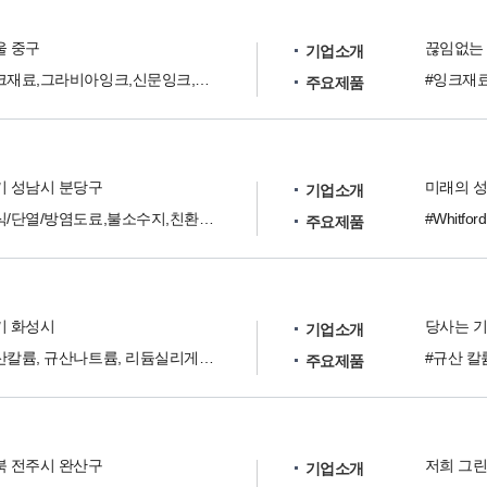
울 중구
기업소개
잉크재료,그라비아잉크,신문잉크,안료
주요제품
기 성남시 분당구
미래의 성
기업소개
방식/단열/방염도료,불소수지,친환경용제,염소/불소계용제
주요제품
기 화성시
당사는 기
기업소개
규산칼륨, 규산나트륨, 리듐실리게이트, 무기화학제품
#규산 칼
주요제품
북 전주시 완산구
저희 그
기업소개