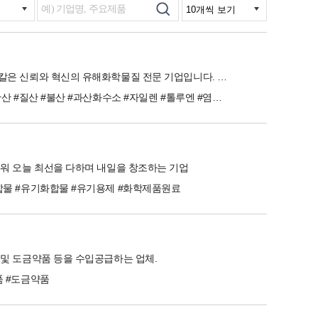
남산케미칼은 신뢰와 혁신의 유해화학물질 전문 기업입니다. #재난안전 #유해화학 #석유화학
#염산 #황산 #질산 #불산 #과산화수소 #자일렌 #톨루엔 #염화칼슘 #요소 #재난안전
워 오늘 최선을 다하며 내일을 창조하는 기업
합물 #유기화합물 #유기용제 #화학제품원료
및 도금약품 등을 수입공급하는 업체.
품 #도금약품