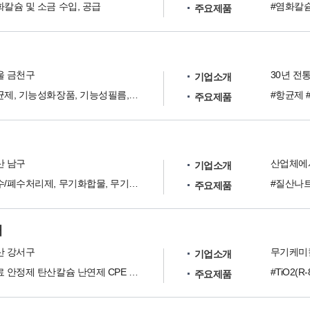
칼슘 및 소금 수입, 공급
#염화칼슘
주요제품
울 금천구
기업소개
항균제, 기능성화장품, 기능성필름,자연채광, 건물형농업
#항균제
주요제품
산 남구
기업소개
정수/폐수처리제, 무기화합물, 무기산 등 취급
주요제품
재
산 강서구
기업소개
안료 안정제 탄산칼슘 난연제 CPE 글리세린 UV안정제 항균제 증백제 발포제 왁스
주요제품