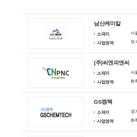
남산케미칼
서
소재지
무
사업영역
(주)씨엔피엔씨
서
소재지
사업영역
GS켐텍
경
소재지
화
사업영역