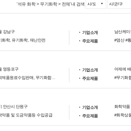
'석유 화학 > 무기화학 > 전체'내 검색
울 강남구
기업소개
기화학, 유기화학, 재난안전
주요제품
울 영등포구
어제에 배
기업소개
화학제품원료수입판매, 무기화합물,유기화합물,유기용제
#무기화
주요제품
기 안산시 단원구
화학약품 
기업소개
학약품 및 도금약품등 수입공급
#화학상
주요제품