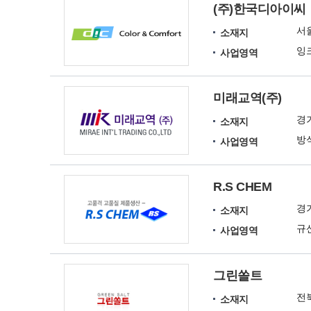
(주)한국디아이씨
서
소재지
사업영역
미래교역(주)
경
소재지
사업영역
R.S CHEM
경
소재지
사업영역
그린쏠트
전
소재지