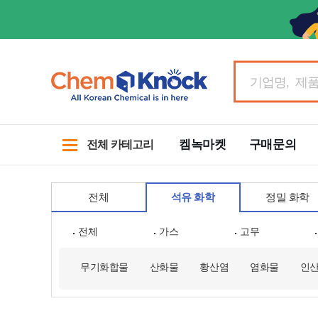
켐녹마켓
구매문의
전체 카테고리
전체
석유 화학
정밀 화학
전체
가스
고무
무기화합물
산화물
황산염
염화물
인