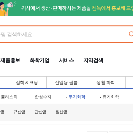
제품홍보
화학기업
서비스
지역검색
접착 & 코팅
산업용 필름
생활 화학
플라스틱
합성수지
무기화학
유기화학
산염
규산염
탄산염
질산염