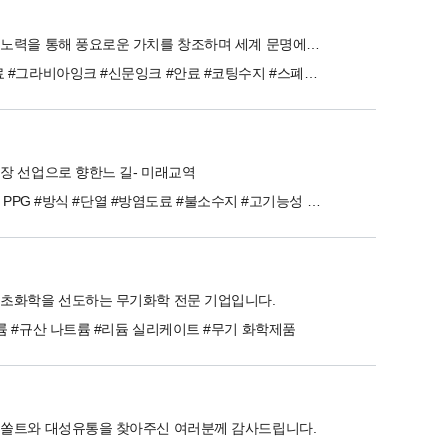
끊임없는 노력을 통해 풍요로운 가치를 창조하며 세계 문명에 공헌합니다.
#잉크재료 #그라비아잉크 #신문잉크 #안료 #코팅수지 #스폐셜티수지 #기능성폴리머 #폴리머첨가제 #응용안료 #타크
장 선업으로 향한느 길- 미래교역
#Whitford PPG #방식 #단열 #방염도료 #불소수지 #고기능성 수지 반제품 #친환경 용제 #염소 및 불소계 용제 #KINGYORKER #Treibacher #자동화기기
초화학을 선도하는 무기화학 전문 기업입니다.
륨 #규산 나트륨 #리듐 실리케이트 #무기 화학제품
린쏠트와 대성유통을 찾아주신 여러분께 감사드립니다.