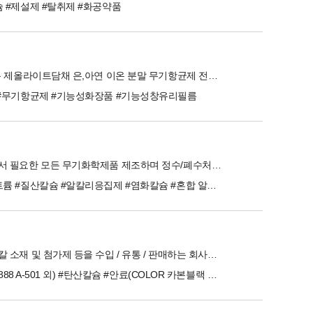
 #제설제 #탈취제 #화공약품
30년 전통 제올라이트담채 은,아연 이온 분말 무기항균제 전문업체
 #무기항균제 #기능성화장품 #기능성창유리필름
산업체에서 필요한 모든 무기화학제품 제조하며 정수/폐수처리제, 무기화합물, 무기산 등을 취급
#질산나트륨 #질산칼슘 #알칼리응집제 #염화칼슘 #혼합 알칼리제
무기케미칼 소재 및 첨가제 등을 수입 / 유통 / 판매하는 회사입니다.
#TiO2(R-888 A-501 외) #탄산칼슘 #안료(COLOR 카본블랙 외) #안정제(CA-ST ZN-ST 외) #난연제(안티몬 DBDPE 수알 외) #PVC 가공조제 #UV 안정제 및 증백제 #증점제 및 글리세린 외 #항균제(POWDER MB 액상 외) #발포제 왁스류 용제류 지방산류