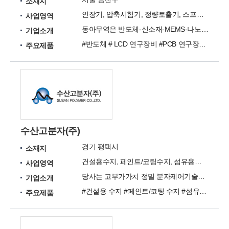
소재지
인장기, 압축시험기, 정량토출기, 스프레이코터, 딥코터
사업영역
동아무역은 반도체-신소재-MEMS-나노텍-바이오텍 연구장비를 개발 제조 및 수출입하는 기업입니다.
기업소개
#반도체 # LCD 연구장비 #PCB 연구장비 #PCB 화학제품 #실습용 도구
주요제품
수산고분자(주)
경기 평택시
소재지
건설용수지, 페인트/코팅수지, 섬유용수지, 스탬핑포일, 우레탄수지
사업영역
당사는 고부가가치 정밀 분자제어기술을 바탕으로 하는 아크릴에멀전 및 아크릴수지 전문 생산 업체입니다.
기업소개
#건설용 수지 #페인트/코팅 수지 #섬유용 수지 #스탬핑 포일 #수성 폴리우레탄 수지 #점착제
주요제품