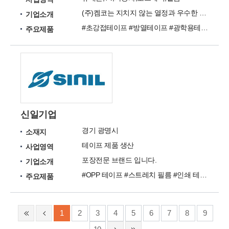
(주)켐코는 지치지 않는 열정과 우수한 기술력으로 치열한 Global기업과의 경쟁에서 대한민국의 자존심을 지키는 기술력있는 토종기업으로 자리매김 할 수 있도록 노력하겠습니다.
기업소개
#초강접테이프 #방열테이프 #광학용테이프 #시트부착용테이프
주요제품
신일기업
경기 광명시
소재지
테이프 제품 생산
사업영역
포장전문 브랜드 입니다.
기업소개
#OPP 테이프 #스트레치 필름 #인쇄 테이프 #특수 테이프
주요제품
1
2
3
4
5
6
7
8
9