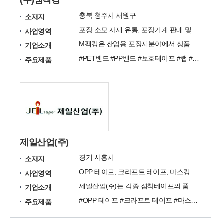
(주)엠팩킹
충북 청주시 서원구
소재지
포장 소모 자재 유통, 포장기계 판매 및 AS, 포장 컨설팅
사업영역
M팩킹은 산업용 포장재분야에서 상품의 가치향상과 유통의 편리성을 위한 포장재생산 전문공급업체입니다.
기업소개
#PET밴드 #PP밴드 #보호테이프 #랩 #테이프 #산업용필름 #코베스트랩 #자동밴딩기 #반자동밴딩기 #랩핑기계
주요제품
제일산업(주)
경기 시흥시
소재지
OPP 테이프, 크라프트 테이프, 마스킹 테이프, 알루미늄 테이프, 면 테이프, 보호테이프
사업영역
제일산업(주)는 각종 점착테이프의 품질 개선을 위해 한 길만을 걸어온 점착 테이프 전문 제조업체입니다.
기업소개
#OPP 테이프 #크라프트 테이프 #마스킹 테이프 #알루미늄 테이프 #면 테이프 #보호 테이프 #스트레치필름 #양면 테이프 #산업용 특수 테이프
주요제품