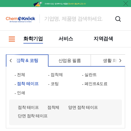
홍보
화학기업
서비스
지역검색
접착 & 코팅
산업용 필름
생활 화학
전체
접착제
실란트
점착 테이프
코팅
페인트&도료
인쇄
점착 테이프
점착제
양면 점착 테이프
단면 점착 테이프