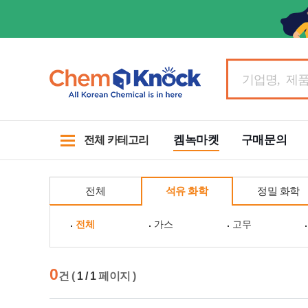
켐녹마켓
구매문의
전체 카테고리
전체
석유 화학
정밀 화학
전체
가스
고무
0
건 (
1 / 1
페이지 )