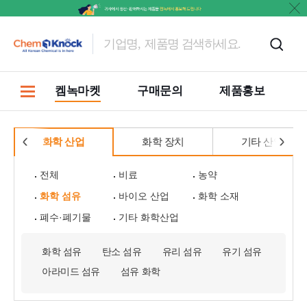
켐녹마켓
구매문의
제품홍보
화학 산업
화학 장치
기타 산업
전체
비료
농약
화학 섬유
바이오 산업
화학 소재
폐수·폐기물
기타 화학산업
화학 섬유
탄소 섬유
유리 섬유
유기 섬유
아라미드 섬유
섬유 화학