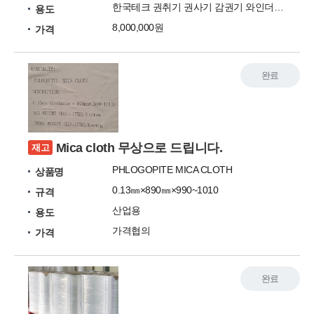
한국테크 권취기 권사기 감권기 와인더기 KTC-550
용도
8,000,000원
가격
완료
Mica cloth 무상으로 드립니다.
재고
PHLOGOPITE MICA CLOTH
상품명
0.13㎜×890㎜×990~1010
규격
산업용
용도
가격협의
가격
완료