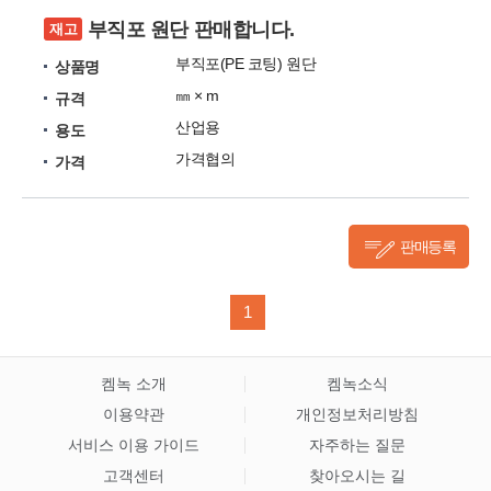
부직포 원단 판매합니다.
재고
부직포(PE 코팅) 원단
상품명
㎜ × m
규격
산업용
용도
가격협의
가격
판매등록
1
켐녹 소개
켐녹소식
이용약관
개인정보처리방침
서비스 이용 가이드
자주하는 질문
고객센터
찾아오시는 길