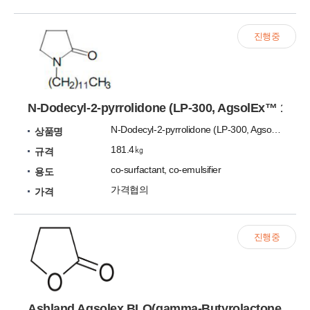
진행중
N-Dodecyl-2-pyrrolidone (LP-300, AgsolEx™ 12)
N-Dodecyl-2-pyrrolidone (LP-300, AgsolEx™ 12), Lauryl Pyrrolidone
상품명
181.4㎏
규격
co-surfactant, co-emulsifier
용도
가격협의
가격
진행중
Ashland Agsolex BLO(gamma-Butyrolactone, GB