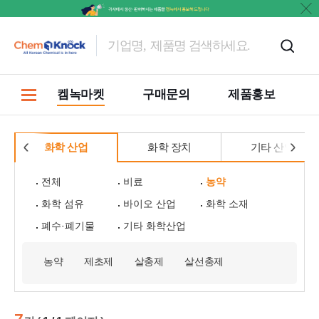
켐녹마켓
구매문의
제품홍보
화학 산업
화학 장치
기타 산업
전체
비료
농약
화학 섬유
바이오 산업
화학 소재
폐수·폐기물
기타 화학산업
농약
제초제
살충제
살선충제