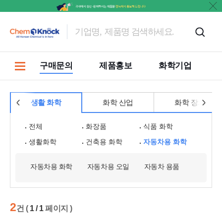
마켓
구매문의
제품홍보
화학기업
생활 화학
화학 산업
화학 장치
전체
화장품
식품 화학
생활화학
건축용 화학
자동차용 화학
자동차용 화학
자동차용 오일
자동차 용품
2
건 (
1 / 1
페이지 )