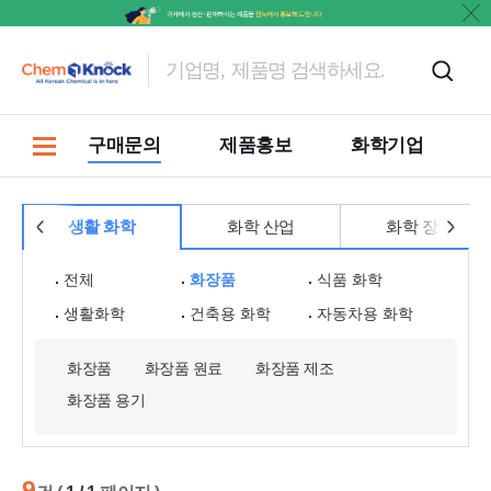
마켓
구매문의
제품홍보
화학기업
생활 화학
화학 산업
화학 장치
전체
화장품
식품 화학
생활화학
건축용 화학
자동차용 화학
화장품
화장품 원료
화장품 제조
화장품 용기
9