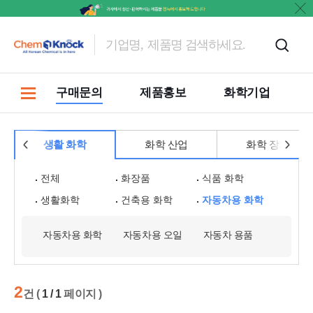
마켓
구매문의
제품홍보
화학기업
생활 화학
화학 산업
화학 장치
전체
화장품
식품 화학
생활화학
건축용 화학
자동차용 화학
자동차용 화학
자동차용 오일
자동차 용품
2
건 (
1 / 1
페이지 )