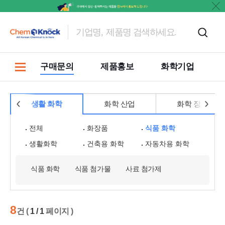
마켓
구매문의
제품홍보
화학기업
생활 화학
화학 산업
화학 장치
전체
화장품
식품 화학
생활화학
건축용 화학
자동차용 화학
식품 화학
식품 첨가물
사료 첨가제
8
건 (
1 / 1
페이지 )