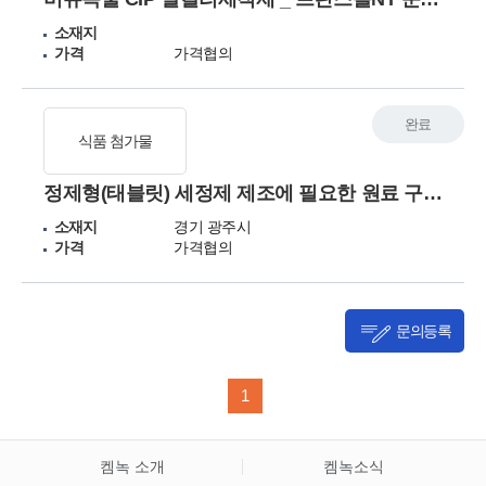
소재지
가격
가격협의
완료
식품 첨가물
정제형(태블릿) 세정제 제조에 필요한 원료 구매처 찾습니다.
소재지
경기 광주시
가격
가격협의
문의등록
1
켐녹 소개
켐녹소식