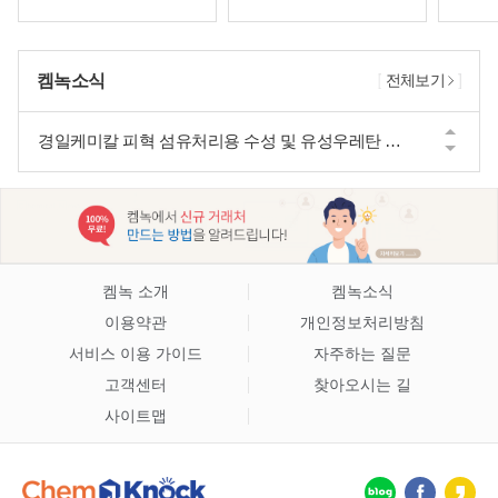
유일 복합비료 및 미량요소 복합비료 선도적 기업
켐녹소식
금양 정밀화학분야의 선도기업
전체보기
경일케미칼 피혁 섬유처리용 수성 및 유성우레탄 수지 접착제 생산, 제조업체
광우 금속가공유의 연구 개발
유일 복합비료 및 미량요소 복합비료 선도적 기업
켐녹 소개
켐녹소식
이용약관
개인정보처리방침
서비스 이용 가이드
자주하는 질문
고객센터
찾아오시는 길
사이트맵