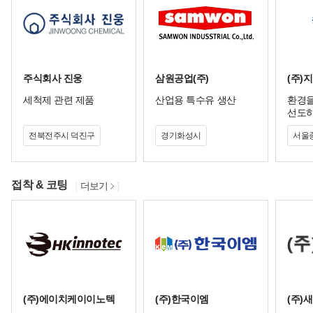
주식회사 진웅
삼원공업(주)
(주)
세척제 관련 제품
산업용 특수유 생산
환경을
선도하
재 전
전북전주시 덕진구
경기화성시
서울
접착 & 코팅
더보기
(주)에이치케이이노텍
(주)한국이엠
(주)