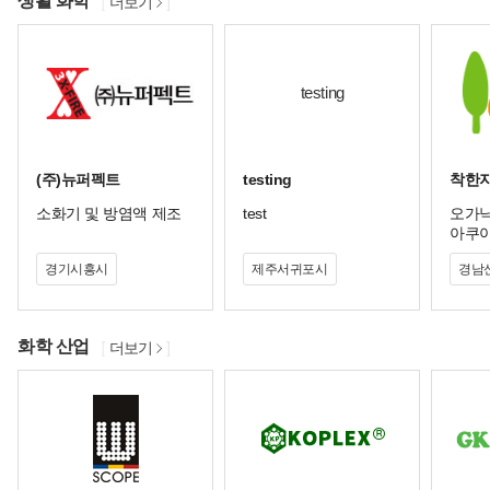
생활 화학
더보기
testing
(주)뉴퍼펙트
testing
착한
소화기 및 방염액 제조
test
오가닉
아쿠
경기시흥시
제주서귀포시
경남
화학 산업
더보기