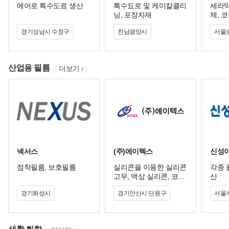
에어로 특수도료 생산
특수됴로 및 케미칼클리
세라믹
닝, 포장자재
제, 
프, 
경기성남시 수정구
전남광양시
서울
열 전
산업용 필름
더보기
넥서스
(주)에이텍스
신성이
점착필름, 보호필름
실리콘을 이용한 실리콘
각종 
고무, 액상 실리콘, 코팅
산
제, 시트 등 다양한 제품
경기화성시
경기안산시 단원구
서울
을 생산합니다.