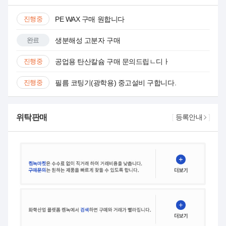
진행중
PE WAX 구매 원합니다
진행중
베트남산 탄산칼슘(GCC) 공급합니다. / 코팅·비코팅 가능
완료
생분해성 고분자 구매
진행중
재고
TPEE 40D 45D 판매합니다
진행중
공업용 탄산칼슘 구매 문의드립ㄴ디ㅏ
진행중
PEG, Zirconia, Melamin, 요소수,희토류, Silicon oil, 천연고무, DMC, DEC, MEA,DEA,TEA, MEG, DEG, TEG, 화장품첨가제, 제약원료, 화학첨가제, Monomer, Glycerine. EL, Ethyl Lactate,
진행중
필름 코팅기(광학용) 중고설비 구합니다.
완료
재고
AMMONIUM MOLYBDATE (cas 12054-85-2), Ammonium Metavanadate (7803-55-6), Ammonium ParaTungstate(11120-25-5) 재고 판매
진행중
원통형 배터리 생산설비 18650,21700 전체라인 구합니다.
위탁판매
등록안내
진행중
비드밀/플랜타리 믹서 구합니다.
진행중
PVB resin 구매 문의드립니다.
진행중
LDPE LLDPE HDPE 재생펠렛 매입
진행중
원재료 4종(황산, 주석산, 가성소다, 질산나트륨) 문의 건
완료
타코닉 테이프 구매 문의