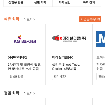
산업용 필름
생활 화학
화학 산업
화학 장치
석유 화학
더보기
기업등록(무료)
(주)KG에너켐
미래실리콘(주)
모아
2차전지 및 도금에 필요
실리콘 Sheet, Tube,
전자파
한 황산니켈 소재 공급
Gasket, 성형제품,
취급
Heating System 등 다양
경남함안군
경기시흥시
인천
정밀 화학
더보기