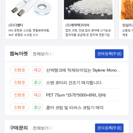
진행중
Ashland PVP/VA CO-POLYMER
진행중
베트남산 탄산칼슘(GCC) 공급합니다. / 코팅·비코팅 가능
진행중
재고
TPEE 40D 45D 판매합니다
진행중
공업용 탄산칼슘 구매 문의드립ㄴ디ㅏ
진행중
PEG, Zirconia, Melamin, 요소수,희토류, Silicon oil, 천연고무, DMC, DEC, MEA,DEA,TEA, MEG, DEG, TEG, 화장품첨가제, 제약원료, 화학첨가제, Monomer, Glycerine. EL, Ethyl Lactate,
켐녹마켓
전체보기
판매등록(무료)
진행중
필름 코팅기(광학용) 중고설비 구합니다.
완료
재고
AMMONIUM MOLYBDATE (cas 12054-85-2), Ammonium Metavanadate (7803-55-6), Ammonium ParaTungstate(11120-25-5) 재고 판매
진행중
원통형 배터리 생산설비 18650,21700 전체라인 구합니다.
진행중
재고
선박탱크에 적재되어있는 Stylene Monomer (off-spec)
진행중
비드밀/플랜타리 믹서 구합니다.
진행중
중고
스텐 로타리 건조기 매각합니다.
진행중
PVB resin 구매 문의드립니다.
진행중
재고
PET 75um *1570*3000=8R/L 판매
진행중
LDPE LLDPE HDPE 재생펠렛 매입
진행중
중고
콤마 코팅 및 리버스 코팅기 매각
진행중
원재료 4종(황산, 주석산, 가성소다, 질산나트륨) 문의 건
진행중
재고
Mos hige 팝니다
구매문의
전체보기
문의등록(무료)
완료
타코닉 테이프 구매 문의
진행중
Ashland PVP/VA CO-POLYMER