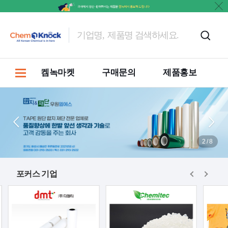
켐녹마켓
구매문의
제품홍보
2
/
8
포커스 기업
진행중
재고
PET 75um *1570*3000=8R/L 판매
진행중
중고
콤마 코팅 및 리버스 코팅기 매각
진행중
재고
Mos hige 팝니다