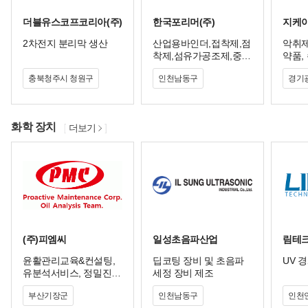
더블유스코프코리아(주)
한국포리머(주)
지케이
2차전지 분리막 생산
산업용바인더,접착제,점
악취제
착제,섬유가공조제,중점
약품,
제,섬유전처리제
환경약
충북청주시 청원구
인천남동구
경기
화학 장치
더보기
(주)피엠씨
일성초음파산업
림테크
윤활관리교육&컨설팅,
딥코팅 장비 및 초음파
UV 
유분석서비스, 정밀진단
세정 장비 제조
광우 금속가공유의 연구 개발
&교정, 윤활관리용역, 오
부산기장군
인천남동구
인천
일정제, 플러싱작업