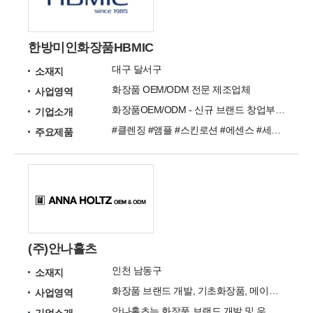
한방미인화장품HBMIC
대구 달서구
소재지
화장품 OEM/ODM 전문 제조업체
사업영역
화장품OEM/ODM - 신규 브랜드 창업부터 글로벌 수출까지, 컨셉과 예산에 맞춘 제품 개발
기업소개
#클렌징 #앰플 #스킨로션 #에센스 #세럼 #젤 #수분크림 #영양크림
주요제품
(주)안나홀츠
인천 남동구
소재지
화장품 브랜드 개발, 기초화장품, 메이크업제품, 마스크팩, 헤어, 바디, 향수, 남성화장품
사업영역
안나홀츠는 화장품 브랜드 개발 및 우수한 품질의 화장품을 생산, 공급하는 화장품 전문 기업입니다.