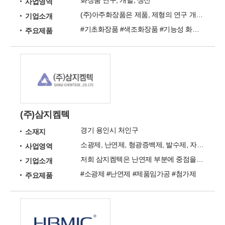
화장품 연구, 개발, 생산
사업영역
(주)아주화장품은 제품, 제형의 연구 개발과 지속적인 도전을 하는 화장품 연구개발 생산전문기업 입니다.
기업소개
#기초화장품 #색조화장품 #기능성 화장품 #바디 #향수 #헤어제품 #스킨케어 #리퀴드 색조 #헤어 바디케어 #비비크림
주요제품
(주)삼지켐텍
경기 용인시 처인구
소재지
소광제, 난연제, 형광증백제, 발수제, 자외선차단제, 방충제, 대전방지제
사업영역
저희 삼지켐텍은 난연제 부분에 중점을 두고 사업을 시행하는 회사입니다.
기업소개
#소광제 #난연제 #제품임가공 #첨가제
주요제품