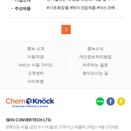
기업소개
#기초화장품 #메이크업제품 #마스크팩 #헤어 # 바디 #향수 #남성화장품
주요제품
1
켐녹 소개
켐녹소식
이용약관
개인정보처리방침
서비스 이용 가이드
자주하는 질문
고객센터
찾아오시는 길
사이트맵
SEKI CONVERTECH LTD.
(08513) 서울 금천구 디지털로 178가산 퍼블릭 (HQ) / A동 1718호