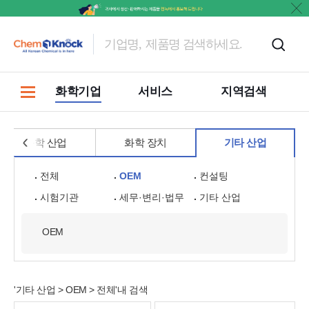
홍보
화학기업
서비스
지역검색
화학 산업
화학 장치
기타 산업
전체
OEM
컨설팅
시험기관
세무·변리·법무
기타 산업
OEM
'기타 산업 > OEM > 전체'내 검색