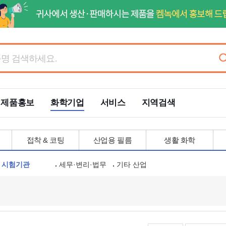
제품홍보
화학기업
서비스
지역검색
접착 & 코팅
산업용 필름
생활 화학
시험기관
세무·변리·법무
기타 산업