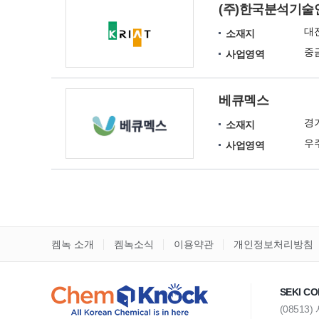
(주)한국분석기술
대
소재지
사업영역
베큐멕스
경
소재지
사업영역
켐녹 소개
켐녹소식
이용약관
개인정보처리방침
SEKI CO
(08513