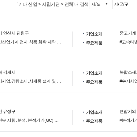
'기타 산업 > 시험기관 > 전체'내 검색
기 안산시 단원구
기업소개
일반산업기계 전자 식품 화확 제약 PCB 반도체 측정장비 중고기계 매입 매각 위탁매매
주요제품
북 김제시
기업소개
수지사업,경량소재,시제품 설계 및 제작, 시편제작 및 시험분석, 무역BIZ
주요제품
전 유성구
기업소개
절연유 시험․분석, 분석기기(GC) 교정 및 기술자문을 수행
#분석기기
주요제품