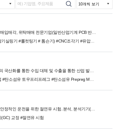
중고기계 매입매각, 위탁매매 전문기업(일반산업기계 PCB 반도체 화학 전자 식품 제약등)
#고속타발기실링기 #롤컷팅기 # 톰슨기) #CNC조각기 #유압공압프레스(핫프레스) #측정기(3차원 # 2차원 # 비디오메타) #슬리터기 # 열합지기 # 라미네이팅기 #사출기 #XRF(유해물질검사기) #머시닝센터(MCT #태핑센터) #보강판가접기 # 멀티가접기 #AOI(VRS # 캠마스터)
복합소재의 국산화를 통한 수입 대체 및 수출을 통한 산업 발전에 이바지하고자 합니다.
#수지사업 #탄소섬유 토우프리프레그 #탄소섬유 Prepreg Molding #에폭시 코어재 # 프리프레그 개발 및 Prototyp #시제품 설계 및 제작 #시편 제작 및 시험분석
변압기의 안정적인 운전을 위한 절연유 시험․분석, 분석기기(GC) 교정 및 기술자문을 수행하는 전문회사
(GC) 교정 #절연유 시험