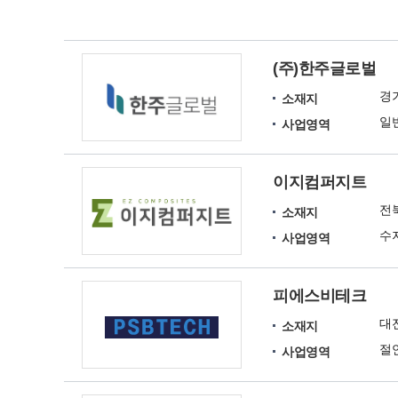
(주)한주글로벌
경
소재지
사업영역
이지컴퍼지트
전
소재지
사업영역
피에스비테크
대
소재지
사업영역