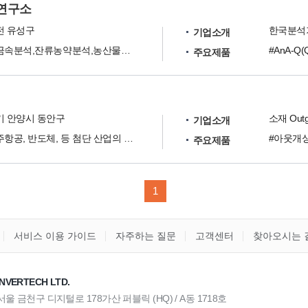
연구소
전 유성구
기업소개
중금속분석,잔류농약분석,농산물검증,환경분야분석
주요제품
기 안양시 동안구
소재 Out
기업소개
우주항공, 반도체, 등 첨단 산업의 소재 Outgassing 분석 전문기업 입니다.
주요제품
1
서비스 이용 가이드
자주하는 질문
고객센터
찾아오시는 
NVERTECH LTD.
) 서울 금천구 디지털로 178가산 퍼블릭 (HQ) / A동 1718호