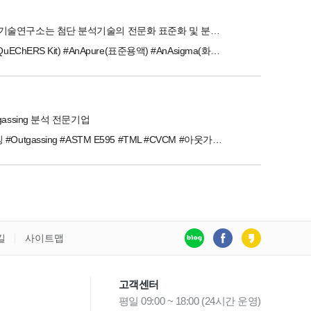
한국분석기술연구소는 첨단 분석기술의 전문화 표준화 및 분석전문인 양성을 위해 설립되었습니다.
#AnA-Q(QuEChERS Kit) #AnApure(표준용액) #AnAsigma(화학분석) #AnAcare(모발분석) #AnAedu(교육)
gassing 분석 전문기업
#아웃개싱 #Outgassing #ASTM E595 #TML #CVCM #아웃가싱 #진공오염 #진공적합성 #진공시험 #탈기체
길
사이트맵
고객센터
평일 09:00 ~ 18:00 (24시간 운영)