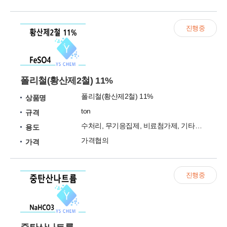
진행중
폴리철(황산제2철) 11%
폴리철(황산제2철) 11%
상품명
ton
규격
수처리, 무기응집제, 비료첨가제, 기타촉매제
용도
가격협의
가격
진행중