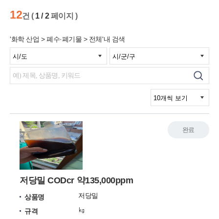
12
건 (
1 / 2
페이지 )
'화학 산업 > 폐수·폐기물 > 전체'내 검색
완료
저당밀 CODcr 약135,000ppm
저당밀
상품명
㎏
규격