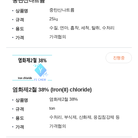
중탄산나트륨
중탄산나트륨
상품명
25㎏
규격
수질, 연마, 흡착, 세척, 탈취, 수처리
용도
가격협의
가격
진행중
염화제2철 38% (Iron(II) chloride)
염화제2철 38%
상품명
ton
규격
수처리, 부식제, 산화제, 응집침강제 등
용도
가격협의
가격