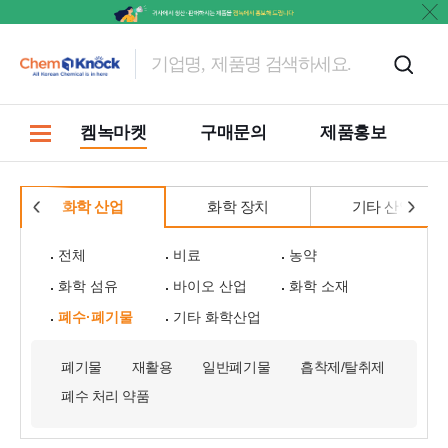
켐녹마켓
구매문의
제품홍보
화학 산업
화학 장치
기타 산업
전체
비료
농약
화학 섬유
바이오 산업
화학 소재
폐수·폐기물
기타 화학산업
폐기물
재활용
일반폐기물
흡착제/탈취제
폐수 처리 약품