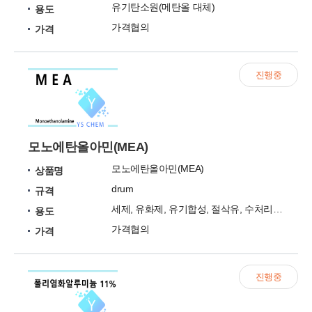
유기탄소원(메탄올 대체)
용도
가격협의
가격
진행중
모노에탄올아민(MEA)
모노에탄올아민(MEA)
상품명
drum
규격
세제, 유화제, 유기합성, 절삭유, 수처리 등
용도
가격협의
가격
진행중