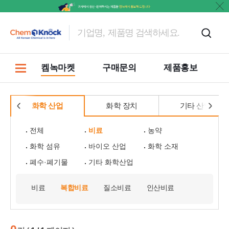
켐녹마켓
구매문의
제품홍보
화학 산업
화학 장치
기타 산업
전체
비료
농약
화학 섬유
바이오 산업
화학 소재
폐수·폐기물
기타 화학산업
비료
복합비료
질소비료
인산비료