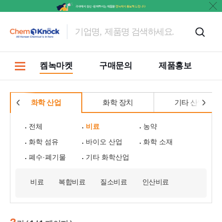
켐녹마켓
구매문의
제품홍보
화학 산업
화학 장치
기타 산업
전체
비료
농약
화학 섬유
바이오 산업
화학 소재
폐수·폐기물
기타 화학산업
비료
복합비료
질소비료
인산비료