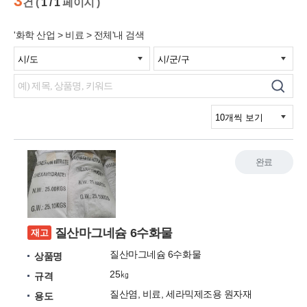
3
건 (
1 / 1
페이지 )
'화학 산업 > 비료 > 전체'내 검색
완료
질산마그네슘 6수화물
재고
질산마그네슘 6수화물
상품명
25㎏
규격
질산염, 비료, 세라믹제조용 원자재
용도