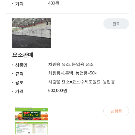
430원
가격
완료
요소판매
차량용 요소. 농업용 요소
상품명
차량용=1톤백. 농업용=50k
규격
차량용 요소=요소수제조원료. 농업용요소= 농작용
용도
600,000원
가격
진행중