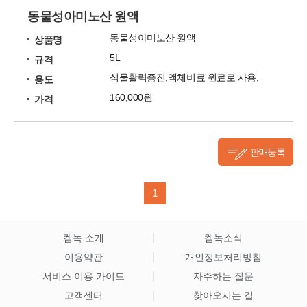
동물성아미노산 원액
동물성아미노산 원액
상품명
5L
규격
식물활력증진,액체비료 원료로 사용,
용도
160,000원
가격
판매등록
1
켐녹 소개
켐녹소식
이용약관
개인정보처리방침
서비스 이용 가이드
자주하는 질문
고객센터
찾아오시는 길