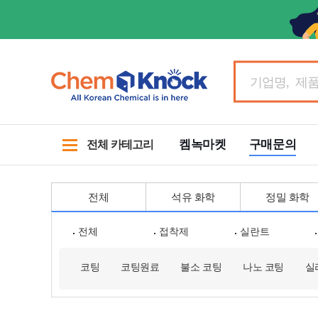
켐녹마켓
구매문의
전체 카테고리
전체
석유 화학
정밀 화학
전체
접착제
실란트
코팅
코팅원료
불소 코팅
나노 코팅
실