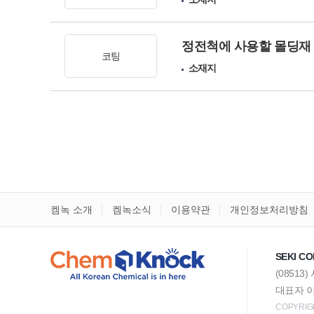
정전척에 사용할 몰딩재
코팅
소재지
켐녹 소개
켐녹소식
이용약관
개인정보처리방침
SEKI CO
(08513
대표자 이
COPYRIGH