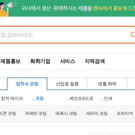
제품홍보
화학기업
서비스
지역검색
접착 & 코팅
산업용 필름
생활 화학
점착 테이프
코팅
페인트&도료
인쇄
리콘 코팅
우레탄 코팅
에폭시 코팅
세라믹 코팅
프라이머