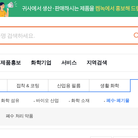
제품홍보
화학기업
서비스
지역검색
접착 & 코팅
산업용 필름
생활 화학
화학 섬유
바이오 산업
화학 소재
폐수·폐기물
폐수 처리 약품