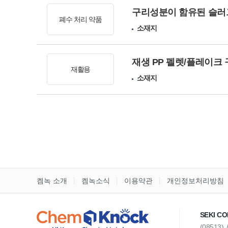
구리성분이 함유된 슬러그
폐수 처리 약품
소재지
재생 PP 펠렛/플레이크
재활용
소재지
켐녹 소개
켐녹소식
이용약관
개인정보처리방침
SEKI CO
(08513