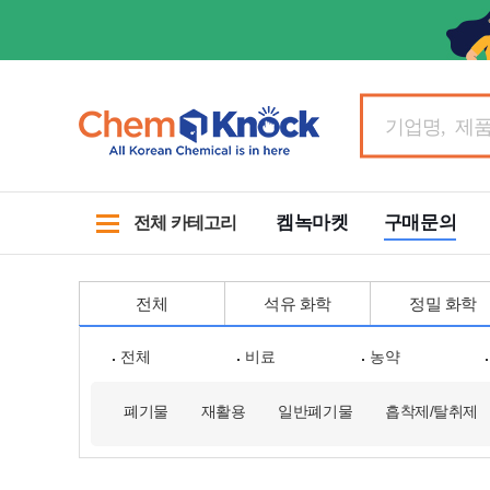
켐녹마켓
구매문의
전체 카테고리
전체
석유 화학
정밀 화학
전체
비료
농약
폐기물
재활용
일반폐기물
흡착제/탈취제