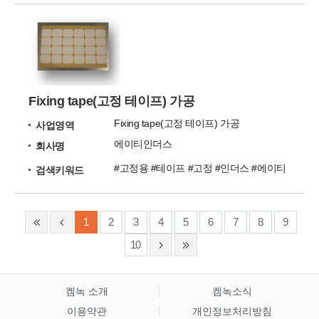
Fixing tape(고정 테이프) 가공
Fixing tape(고정 테이프) 가공
사업영역
에이티인더스
회사명
#고정용 #테이프 #고정 #인더스 #에이티
검색키워드
1
2
3
4
5
6
7
8
9
10
켐녹 소개
켐녹소식
이용약관
개인정보처리방침