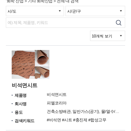
'화학 산업 > 기타 화학산업 > 전체'내 검색
비석면시트
비석면시트
제품명
피엘코리아
회사명
건축소방배관, 일반가스(공기), 물/열수/약산/약알카리
용도
#비석면 #시트 #충진제 #합성고무
검색키워드