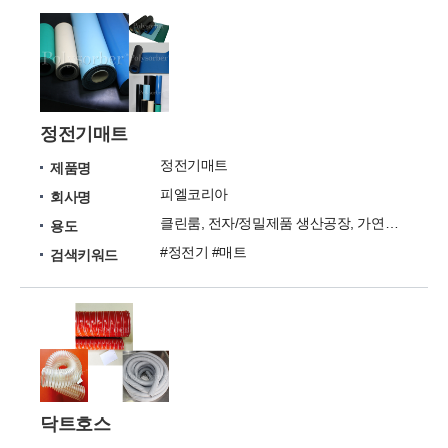
정전기매트
정전기매트
제품명
피엘코리아
회사명
클린룸, 전자/정밀제품 생산공장, 가연성 물질 취급장소
용도
#정전기 #매트
검색키워드
닥트호스