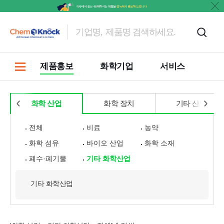
문의
제품홍보
화학기업
서비스
화학 산업
화학 장치
기타 산업
전체
비료
농약
화학 섬유
바이오 산업
화학 소재
폐수·폐기물
기타 화학산업
기타 화학산업