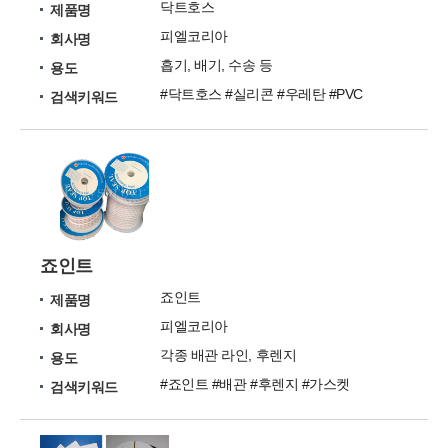
닥트호스
제품명
피엘코리아
회사명
흡기, 배기, 수송 등
용도
#닥트호스 #실리콘 #우레탄 #PVC
검색키워드
죠인트
죠인트
제품명
피엘코리아
회사명
각종 배관 라인, 후렌지
용도
#죠인트 #배관 #후렌지 #가스켓
검색키워드