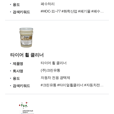
폐수처리
용도
#HOC-11~77 #화학산업 #폐기물 #폐수처리약품 #이에프티
검색키워드
타이어 휠 클리너
타이어 휠 클리너
제품명
(주)크린유통
회사명
자동차 전용 광택제
용도
#크린유통 #타이얼휠클리너 #자동차전용광택제
검색키워드