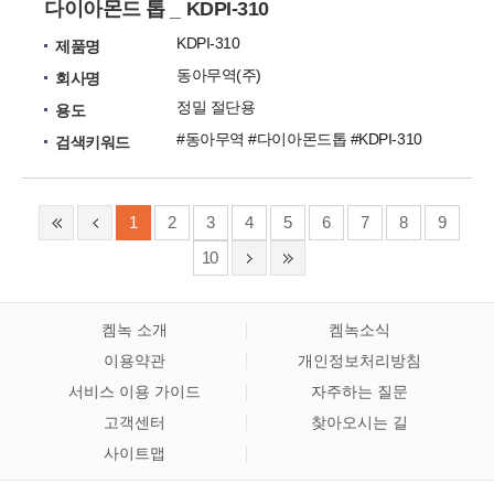
다이아몬드 톱 _ KDPI-310
KDPI-310
제품명
동아무역(주)
회사명
정밀 절단용
용도
#동아무역 #다이아몬드톱 #KDPI-310
검색키워드
1
2
3
4
5
6
7
8
9
10
켐녹 소개
켐녹소식
이용약관
개인정보처리방침
서비스 이용 가이드
자주하는 질문
고객센터
찾아오시는 길
사이트맵