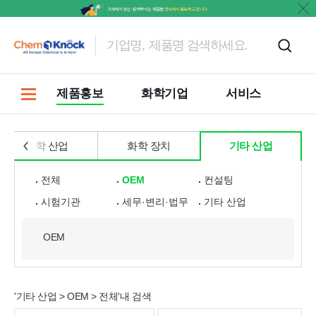
문의
제품홍보
화학기업
서비스
화학 산업
화학 장치
기타 산업
전체
OEM
컨설팅
시험기관
세무·변리·법무
기타 산업
OEM
'기타 산업 > OEM > 전체'내 검색