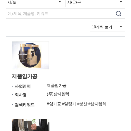
제품임가공
제품임가공
사업영역
(주)삼지켐텍
회사명
#임가공 #밀링기 #분산 #삼지켐텍
검색키워드