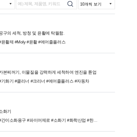
공구의 세척, 방청 및 윤활에 탁월함.
#윤활제 #Moly #윤활 #에어졸플러스
카본찌꺼기, 이물질을 강력하게 세척하여 엔진을 튠업
#기화기 #클리너 #크리너 #에어졸플러스 #자동차
소화기
#간이소화용구 #파이어제로 #소화기 #화학산업 #한주케미칼