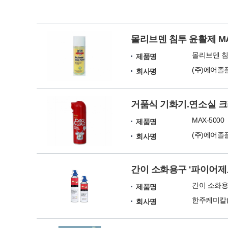
몰리브덴 침투 윤활제 MA
몰리브덴 침투
제품명
(주)에어졸
회사명
거품식 기화기.연소실 
MAX-5000
제품명
(주)에어졸
회사명
간이 소화용구 '파이어제
간이 소화용
제품명
한주케미칼(
회사명