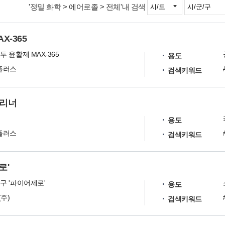
'정밀 화학 > 에어로졸 > 전체'내 검색
X-365
 윤활제 MAX-365
용도
플러스
검색키워드
크리너
용도
플러스
검색키워드
로'
구 '파이어제로'
용도
주)
검색키워드