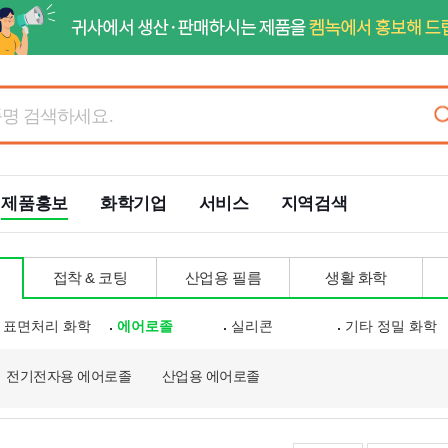
제품홍보
화학기업
서비스
지역검색
접착 & 코팅
산업용 필름
생활 화학
표면처리 화학
에어로졸
실리콘
기타 정밀 화학
전기전자용 에어로졸
산업용 에어로졸