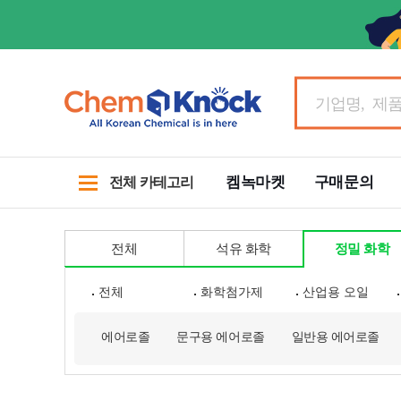
켐녹마켓
구매문의
전체 카테고리
전체
석유 화학
정밀 화학
전체
화학첨가제
산업용 오일
에어로졸
문구용 에어로졸
일반용 에어로졸