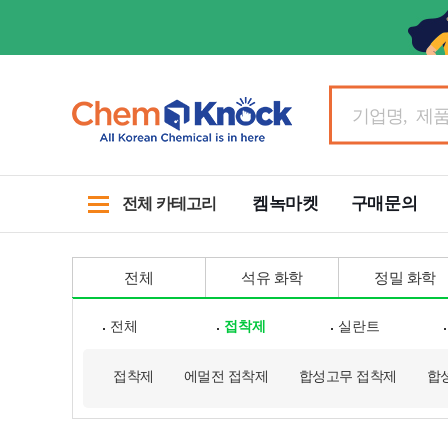
켐녹마켓
구매문의
전체 카테고리
전체
석유 화학
정밀 화학
전체
접착제
실란트
접착제
에멀전 접착제
합성고무 접착제
합