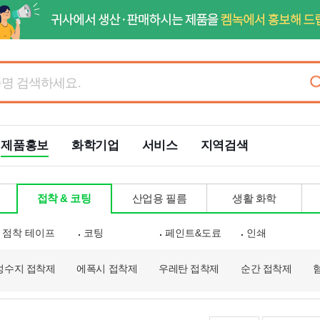
제품홍보
화학기업
서비스
지역검색
접착 & 코팅
산업용 필름
생활 화학
점착 테이프
코팅
페인트&도료
인쇄
성수지 접착제
에폭시 접착제
우레탄 접착제
순간 접착제