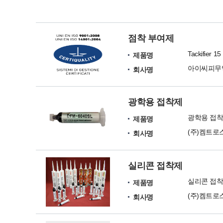
점착 부여제
Tackifier 15
제품명
아이씨피무
회사명
광학용 접착제
광학용 접
제품명
(주)켐트로
회사명
실리콘 접착제
실리콘 접
제품명
(주)켐트로
회사명