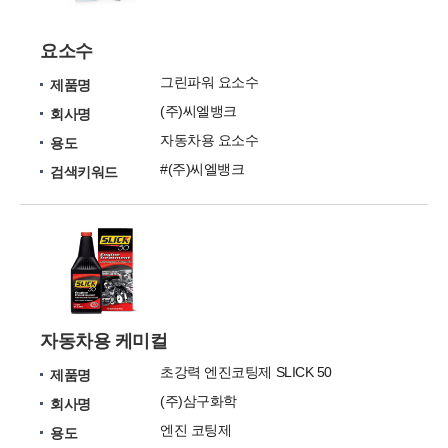
요소수
그린파워 요소수
제품명
(주)씨엘뱅크
회사명
자동차용 요소수
용도
#(주)씨엘뱅크
검색키워드
자동차용 케미컬
초강력 엔진코팅제 SLICK 50
제품명
(주)삼구화학
회사명
엔진 코팅제
용도