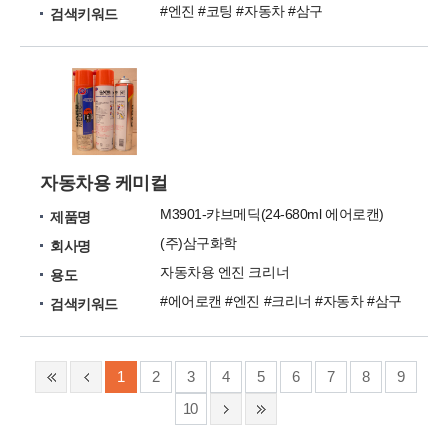
#엔진 #코팅 #자동차 #삼구
검색키워드
자동차용 케미컬
M3901-캬브메딕(24-680ml 에어로캔)
제품명
(주)삼구화학
회사명
자동차용 엔진 크리너
용도
#에어로캔 #엔진 #크리너 #자동차 #삼구
검색키워드
1
2
3
4
5
6
7
8
9
10