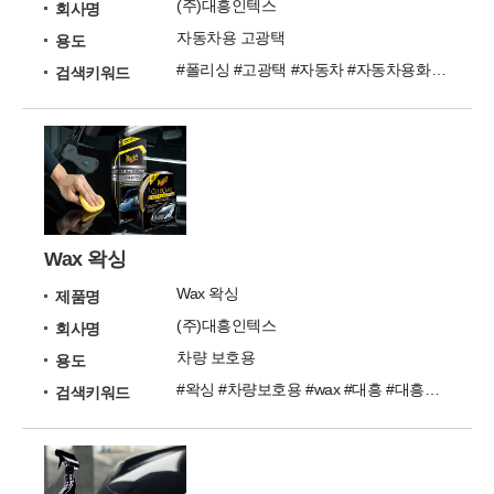
(주)대흥인텍스
회사명
자동차용 고광택
용도
#폴리싱 #고광택 #자동차 #자동차용화학 #대흥인텍스
검색키워드
Wax 왁싱
Wax 왁싱
제품명
(주)대흥인텍스
회사명
차량 보호용
용도
#왁싱 #차량보호용 #wax #대흥 #대흥인텍스
검색키워드