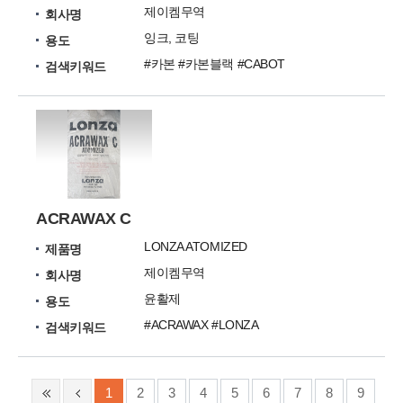
제이켐무역
회사명
잉크, 코팅
용도
#카본 #카본블랙 #CABOT
검색키워드
ACRAWAX C
LONZA ATOMIZED
제품명
제이켐무역
회사명
윤활제
용도
#ACRAWAX #LONZA
검색키워드
1
2
3
4
5
6
7
8
9