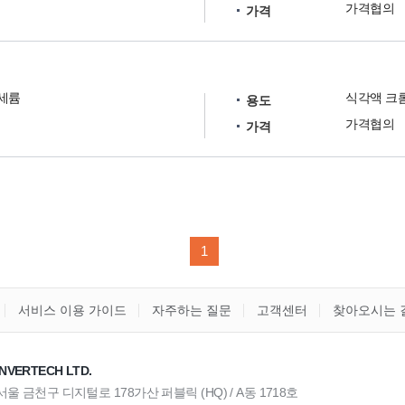
가격협의
가격
세륨
식각액 크
용도
가격협의
가격
1
서비스 이용 가이드
자주하는 질문
고객센터
찾아오시는 
NVERTECH LTD.
) 서울 금천구 디지털로 178가산 퍼블릭 (HQ) / A동 1718호