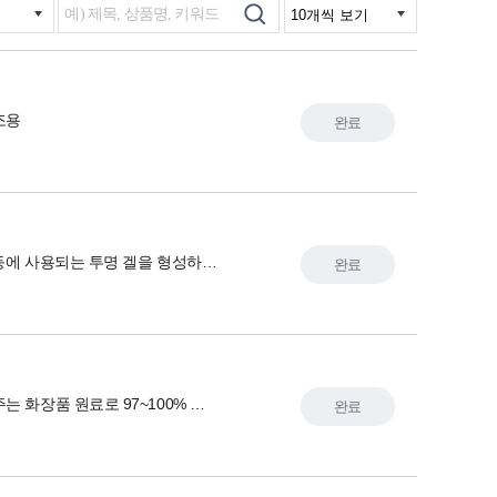
조용
완료
O/W 제형등에 사용되는 투명 겔을 형성하는 증점제
완료
쿨링감을 주는 화장품 원료로 97~100% 농도
완료