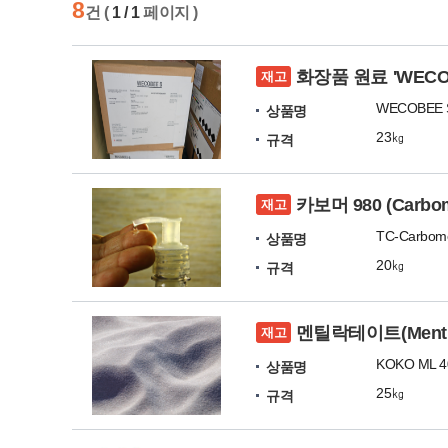
8
건 (
1 / 1
페이지 )
화장품 원료 'WECO
재고
WECOBEE 
상품명
23㎏
규격
카보머 980 (Carbom
재고
TC-Carbom
상품명
20㎏
규격
멘틸락테이트(Menthy
재고
KOKO ML 4
상품명
25㎏
규격