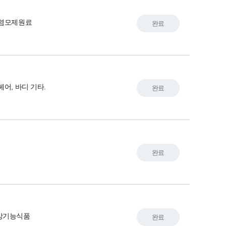
 염모제원료
완료
헤어, 바디 기타.
완료
완료
강기능식품
완료