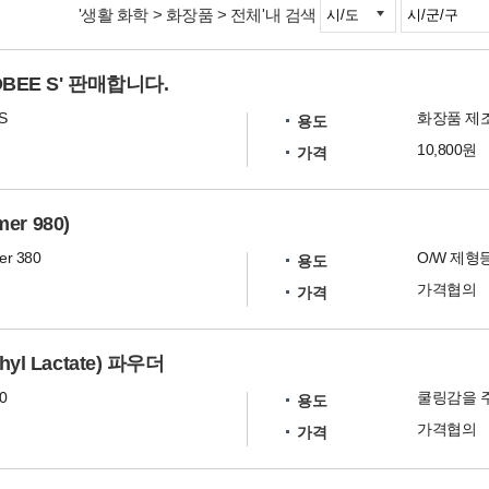
'생활 화학 > 화장품 > 전체'내 검색
BEE S' 판매합니다.
S
화장품 제
용도
10,800원
가격
er 980)
er 380
용도
가격협의
가격
l Lactate) 파우더
0
용도
가격협의
가격