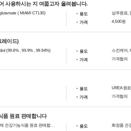
있어 사용하시는 지 여쭙고자 올려봅니다.
glutamate ( MIAMI CT130)
샴푸원료,
용도
4,500원
가격
지 그레이드)
iol (99.8% , 99.9% , 99.94%)
스킨케어, 
용도
가격협의
가격
UREA 원료
용도
가격협의
가격
식품 원료 판매합니다
화장품 첨가제 건강기능식품 원료 판매합니다
화장품 건
용도