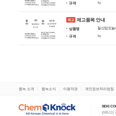
㎏
규격
제고품목 안내
재고
질산암모늄
상품명
㎏
규격
켐녹 소개
켐녹소식
이용약관
개인정보처리방침
SEKI CO
(08513