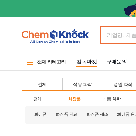
켐녹마켓
구매문의
전체 카테고리
전체
석유 화학
정밀 화학
전체
화장품
식품 화학
화장품
화장품 원료
화장품 제조
화장품 용