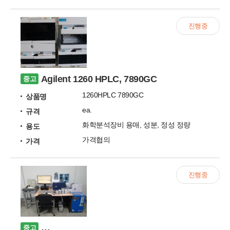
진행중
Agilent 1260 HPLC, 7890GC
중고
1260HPLC 7890GC
상품명
ea.
규격
화학분석장비 용매, 성분, 정성 정량
용도
가격협의
가격
진행중
히타치 프탈레이트 스크리닝 검사장비 HM100
중고