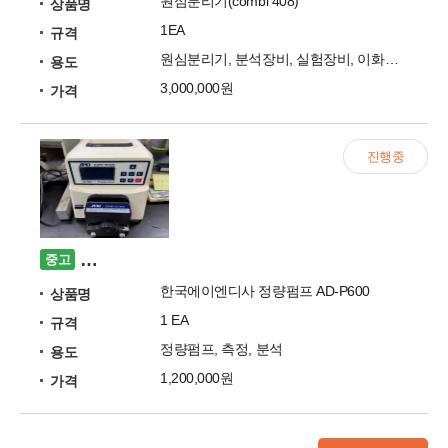
원심분리기(combi 408)
상품명
1EA
규격
원심분리기, 분석장비, 실험장비, 이화학기기, 화학기자
용도
3,000,000원
가격
진행중
한국에이엔디사 정량펌프 AD-P600 매각합니다
중고
한국에이엔디사 정량펌프 AD-P600
상품명
1 EA
규격
정량펌프, 측정, 분석
용도
1,200,000원
가격