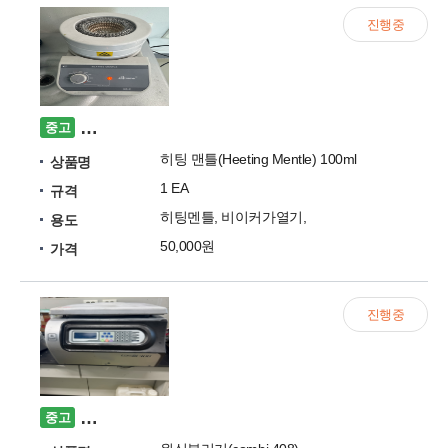
진행중
히팅 맨틀(Heeting Mentle) 100ml 중고 판매합
중고
히팅 맨틀(Heeting Mentle) 100ml
상품명
1 EA
규격
히팅멘틀, 비이커가열기,
용도
50,000원
가격
진행중
원심분리기(combi 408) 판매합니다. 한일과학
중고