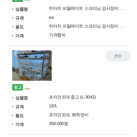
히타치 프탈레이트 스크리닝 검사장비 HM1000A 질량분석기
상품명
ea.
규격
히타치 프탈레이트 스크리닝 검사장비 질량분석기
용도
가격협의
가격
완료
이동식 초자건조대 중고 (L-3043) 판매합니다.
중고
초자건조대 중고 (L-3043)
상품명
1EA
규격
초자건조대, 화학장비
용도
350,000원
가격