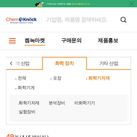
켐녹마켓
구매문의
제품홍보
화학 산업
화학 장치
기타 산업
전체
포장
화학기자재
화학기계
화학기자재
분석장비
이화학기기
실험장비
49